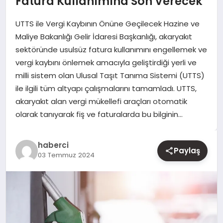
Fatura Kullanımına Son Verecek
UTTS ile Vergi Kaybının Önüne Geçilecek Hazine ve
YAŞAM
Maliye Bakanlığı Gelir İdaresi Başkanlığı, akaryakıt
sektöründe usulsüz fatura kullanımını engellemek ve
EĞITIM
vergi kaybını önlemek amacıyla geliştirdiği yerli ve
milli sistem olan Ulusal Taşıt Tanıma Sistemi (UTTS)
ile ilgili tüm altyapı çalışmalarını tamamladı. UTTS,
akaryakıt alan vergi mükellefi araçları otomatik
olarak tanıyarak fiş ve faturalarda bu bilginin…
haberci
Paylaş
03 Temmuz 2024