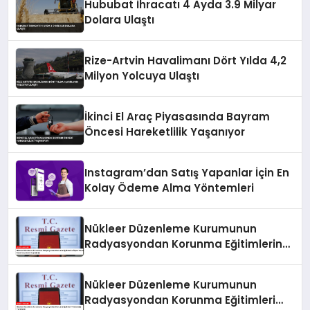
Hububat İhracatı 4 Ayda 3.9 Milyar
Dolara Ulaştı
Rize-Artvin Havalimanı Dört Yılda 4,2
Milyon Yolcuya Ulaştı
İkinci El Araç Piyasasında Bayram
Öncesi Hareketlilik Yaşanıyor
Instagram’dan Satış Yapanlar İçin En
Kolay Ödeme Alma Yöntemleri
Nükleer Düzenleme Kurumunun
Radyasyondan Korunma Eğitimlerine
İlişkin Yönetmeliği Resmi Gazete’de
Yayımlandı
Nükleer Düzenleme Kurumunun
Radyasyondan Korunma Eğitimleri