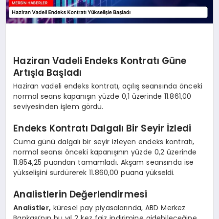
Haziran Vadeli Endeks Kontratı Güne
Artışla Başladı
Haziran vadeli endeks kontratı, açılış seansında önceki
normal seans kapanışın yüzde 0,1 üzerinde 11.861,00
seviyesinden işlem gördü.
Endeks Kontratı Dalgalı Bir Seyir İzledi
Cuma günü dalgalı bir seyir izleyen endeks kontratı,
normal seansı önceki kapanışının yüzde 0,2 üzerinde
11.854,25 puandan tamamladı. Akşam seansında ise
yükselişini sürdürerek 11.860,00 puana yükseldi.
Analistlerin Değerlendirmesi
Analistler,
küresel pay piyasalarında, ABD Merkez
Bankası’nın bu yıl 2 kez faiz indirimine gidebileceğine