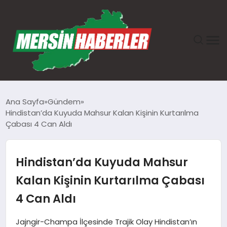
ANASAYFA
Ana Sayfa
Gündem
Hindistan’da Kuyuda Mahsur Kalan Kişinin Kurtarılma
GÜNDEM
Çabası 4 Can Aldı
EKONOMI
Hindistan’da Kuyuda Mahsur
SAĞLIK
Kalan Kişinin Kurtarılma Çabası
4 Can Aldı
TEKNOLOJI
Jajngir-Champa İlçesinde Trajik Olay Hindistan’ın
SPOR