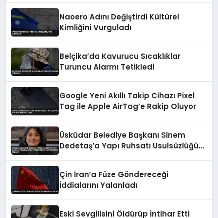
Naoero Adını Değiştirdi Kültürel
Kimliğini Vurguladı
Belçika’da Kavurucu Sıcaklıklar
Turuncu Alarmı Tetikledi
Google Yeni Akıllı Takip Cihazı Pixel
Tag ile Apple AirTag’e Rakip Oluyor
Üsküdar Belediye Başkanı Sinem
Dedetaş’a Yapı Ruhsatı Usulsüzlüğü
Soruşturması Kapsamında Gözaltı
Çin İran’a Füze Göndereceği
İddialarını Yalanladı
Eski Sevgilisini Öldürüp İntihar Etti