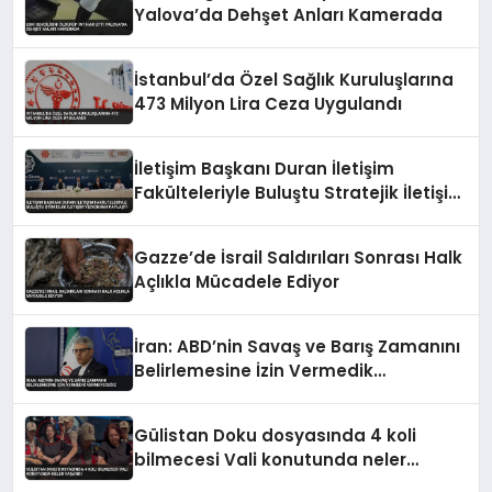
Yalova’da Dehşet Anları Kamerada
İstanbul’da Özel Sağlık Kuruluşlarına
473 Milyon Lira Ceza Uygulandı
İletişim Başkanı Duran İletişim
Fakülteleriyle Buluştu Stratejik İletişim
Vizyonunu Paylaştı
Gazze’de İsrail Saldırıları Sonrası Halk
Açlıkla Mücadele Ediyor
İran: ABD’nin Savaş ve Barış Zamanını
Belirlemesine İzin Vermedik
Vermeyeceğiz
Gülistan Doku dosyasında 4 koli
bilmecesi Vali konutunda neler
yaşandı