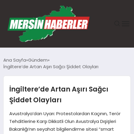
ANASAYFA
Ana Sayfa
Gündem
İngiltere’de Artan Aşırı Sağcı Şiddet Olayları
GÜNDEM
EKONOMI
İngiltere’de Artan Aşırı Sağcı
Şiddet Olayları
SAĞLIK
Avustralya’dan Uyarı: Protestolardan Kaçının, Terör
TEKNOLOJI
Tehditlerine Karşı Dikkatli Olun Avustralya Dışişleri
Bakanlığı’nın seyahat bilgilendirme sitesi “smart
SPOR