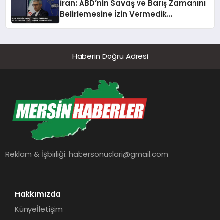
İran: ABD’nin Savaş ve Barış Zamanını
Belirlemesine İzin Vermedik
Vermeyeceğiz
Haberin Doğru Adresi
Reklam & İşbirliği:
habersonuclari@gmail.com
Hakkımızda
Künye
İletişim