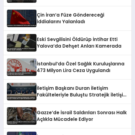
Soruşturması Kapsamında Gözaltı
Çin İran’a Füze Göndereceği
İddialarını Yalanladı
Eski Sevgilisini Öldürüp İntihar Etti
Yalova’da Dehşet Anları Kamerada
İstanbul’da Özel Sağlık Kuruluşlarına
473 Milyon Lira Ceza Uygulandı
İletişim Başkanı Duran İletişim
Fakülteleriyle Buluştu Stratejik İletişim
Vizyonunu Paylaştı
Gazze’de İsrail Saldırıları Sonrası Halk
Açlıkla Mücadele Ediyor