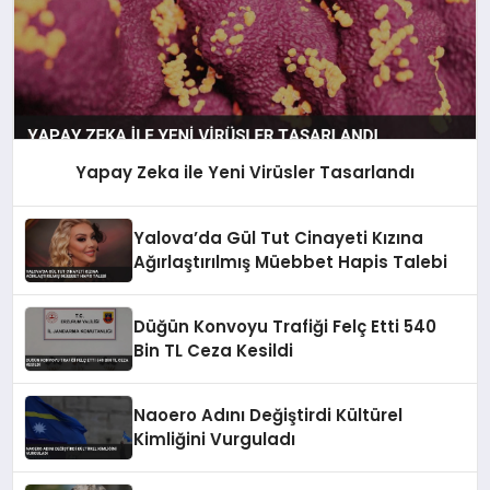
Yapay Zeka ile Yeni Virüsler Tasarlandı
Yalova’da Gül Tut Cinayeti Kızına
Ağırlaştırılmış Müebbet Hapis Talebi
Düğün Konvoyu Trafiği Felç Etti 540
Bin TL Ceza Kesildi
Naoero Adını Değiştirdi Kültürel
Kimliğini Vurguladı