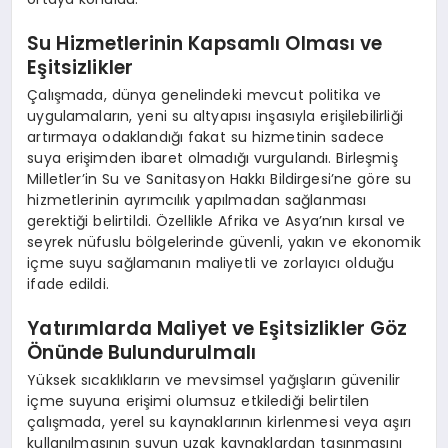
Su Hizmetlerinin Kapsamlı Olması ve
Eşitsizlikler
Çalışmada, dünya genelindeki mevcut politika ve
uygulamaların, yeni su altyapısı inşasıyla erişilebilirliği
artırmaya odaklandığı fakat su hizmetinin sadece
suya erişimden ibaret olmadığı vurgulandı. Birleşmiş
Milletler’in Su ve Sanitasyon Hakkı Bildirgesi’ne göre su
hizmetlerinin ayrımcılık yapılmadan sağlanması
gerektiği belirtildi. Özellikle Afrika ve Asya’nın kırsal ve
seyrek nüfuslu bölgelerinde güvenli, yakın ve ekonomik
içme suyu sağlamanın maliyetli ve zorlayıcı olduğu
ifade edildi.
Yatırımlarda Maliyet ve Eşitsizlikler Göz
Önünde Bulundurulmalı
Yüksek sıcaklıkların ve mevsimsel yağışların güvenilir
içme suyuna erişimi olumsuz etkilediği belirtilen
çalışmada, yerel su kaynaklarının kirlenmesi veya aşırı
kullanılmasının suyun uzak kaynaklardan taşınmasını