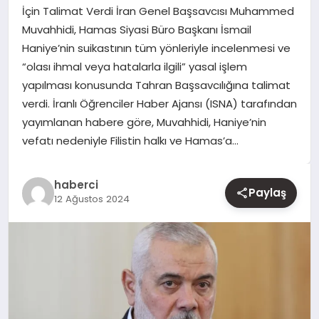
İçin Talimat Verdi İran Genel Başsavcısı Muhammed
Muvahhidi, Hamas Siyasi Büro Başkanı İsmail
YAŞAM
Haniye’nin suikastının tüm yönleriyle incelenmesi ve
“olası ihmal veya hatalarla ilgili” yasal işlem
EĞITIM
yapılması konusunda Tahran Başsavcılığına talimat
verdi. İranlı Öğrenciler Haber Ajansı (ISNA) tarafından
yayımlanan habere göre, Muvahhidi, Haniye’nin
vefatı nedeniyle Filistin halkı ve Hamas’a…
haberci
Paylaş
12 Ağustos 2024