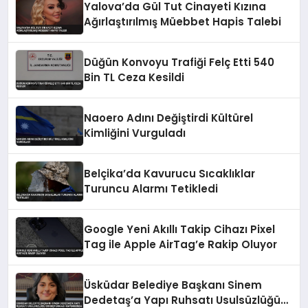
Yalova’da Gül Tut Cinayeti Kızına
Ağırlaştırılmış Müebbet Hapis Talebi
Düğün Konvoyu Trafiği Felç Etti 540
Bin TL Ceza Kesildi
Naoero Adını Değiştirdi Kültürel
Kimliğini Vurguladı
Belçika’da Kavurucu Sıcaklıklar
Turuncu Alarmı Tetikledi
Google Yeni Akıllı Takip Cihazı Pixel
Tag ile Apple AirTag’e Rakip Oluyor
Üsküdar Belediye Başkanı Sinem
Dedetaş’a Yapı Ruhsatı Usulsüzlüğü