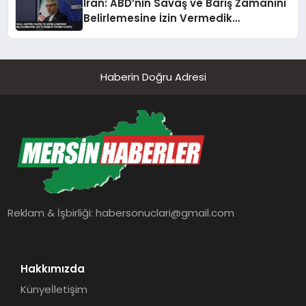
İran: ABD’nin Savaş ve Barış Zamanını
Belirlemesine İzin Vermedik
Vermeyeceğiz
Haberin Doğru Adresi
Reklam & İşbirliği:
habersonuclari@gmail.com
Hakkımızda
Künye
İletişim