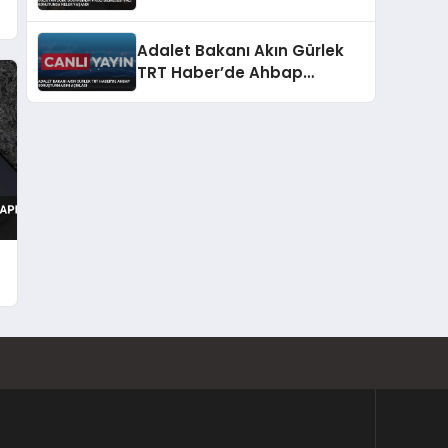
konutunda neler yaşandı
Adalet Bakanı Akın Gürlek
TRT Haber’de Ahbap
Soruşturmasını Açıkladı
ı