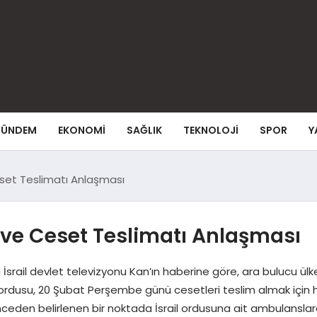
ÜNDEM
EKONOMI
SAĞLIK
TEKNOLOJI
SPOR
Y
eset Teslimatı Anlaşması
 ve Ceset Teslimatı Anlaşması
 İsrail devlet televizyonu Kan’ın haberine göre, ara bulucu ül
il ordusu, 20 Şubat Perşembe günü cesetleri teslim almak için haz
nceden belirlenen bir noktada İsrail ordusuna ait ambulansla