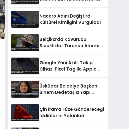
Naoero Adını Değiştirdi
Kültürel Kimliğini Vurguladı
Belçika’da Kavurucu
Sıcaklıklar Turuncu Alarmı
Tetikledi
Google Yeni Akıllı Takip
Cihazı Pixel Tag ile Apple
AirTag’e Rakip Oluyor
Üsküdar Belediye Başkanı
Sinem Dedetaş’a Yapı
Ruhsatı Usulsüzlüğü
Soruşturması Kapsamında
Çin İran’a Füze Göndereceği
Gözaltı
İddialarını Yalanladı