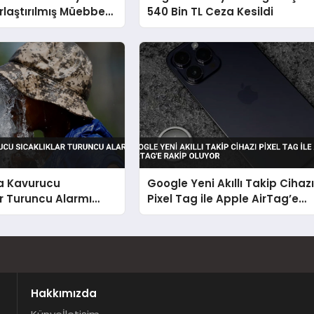
ırlaştırılmış Müebbet
540 Bin TL Ceza Kesildi
ebi
da Kavurucu
Google Yeni Akıllı Takip Cihaz
ar Turuncu Alarmı
Pixel Tag ile Apple AirTag’e
Rakip Oluyor
Hakkımızda