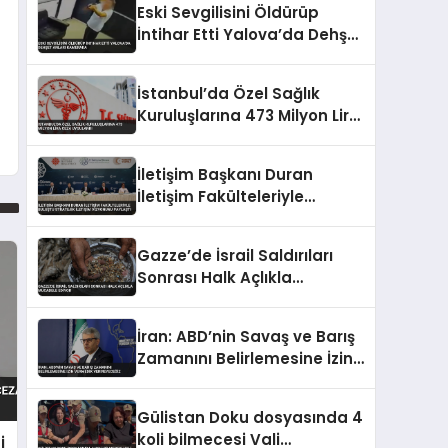
Eski Sevgilisini Öldürüp
İntihar Etti Yalova’da Dehşet
Anları Kamerada
İstanbul’da Özel Sağlık
Kuruluşlarına 473 Milyon Lira
Ceza Uygulandı
İletişim Başkanı Duran
İletişim Fakülteleriyle
Buluştu Stratejik İletişim
Vizyonunu Paylaştı
Gazze’de İsrail Saldırıları
Sonrası Halk Açlıkla
Mücadele Ediyor
İran: ABD’nin Savaş ve Barış
Zamanını Belirlemesine İzin
Vermedik Vermeyeceğiz
Gülistan Doku dosyasında 4
koli bilmecesi Vali
i