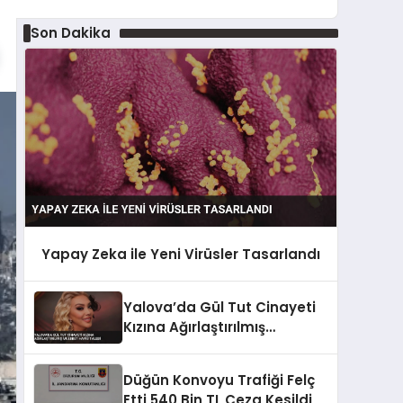
Son Dakika
Yapay Zeka ile Yeni Virüsler Tasarlandı
Yalova’da Gül Tut Cinayeti
Kızına Ağırlaştırılmış
Müebbet Hapis Talebi
Düğün Konvoyu Trafiği Felç
Etti 540 Bin TL Ceza Kesildi