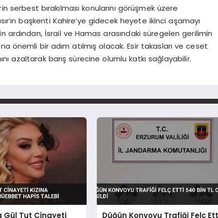
rin serbest bırakılması konularını görüşmek üzere
ısır’ın başkenti Kahire’ye gidecek heyete ikinci aşamayı
n ardından, İsrail ve Hamas arasındaki süregelen gerilimin
na önemli bir adım atılmış olacak. Esir takasları ve ceset
ını azaltarak barış sürecine olumlu katkı sağlayabilir.
 Gül Tut Cinayeti
Düğün Konvoyu Trafiği Felç Ett