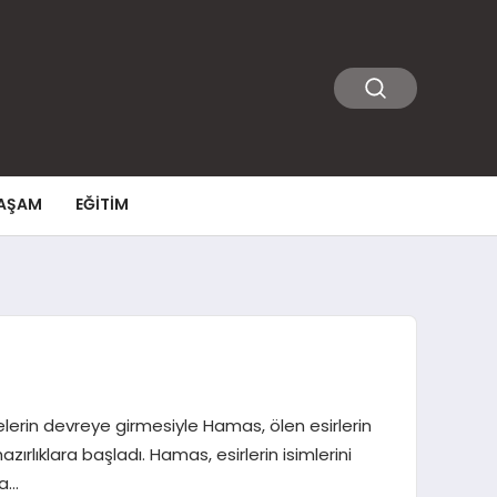
AŞAM
EĞITIM
kelerin devreye girmesiyle Hamas, ölen esirlerin
ırlıklara başladı. Hamas, esirlerin isimlerini
ra…