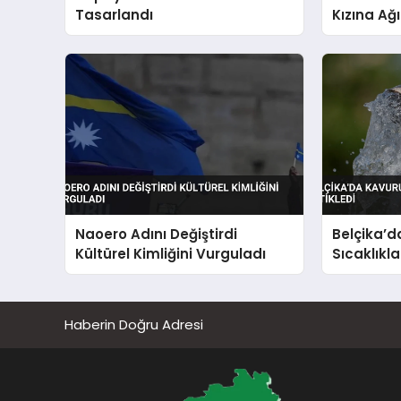
Tasarlandı
Kızına Ağ
Hapis Tal
Naoero Adını Değiştirdi
Belçika’
Kültürel Kimliğini Vurguladı
Sıcaklıkl
Tetikledi
Haberin Doğru Adresi