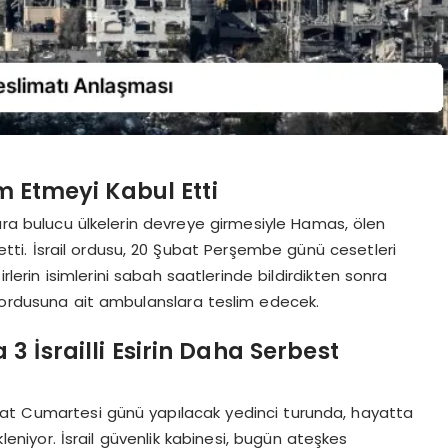
m Etmeyi Kabul Etti
 ara bulucu ülkelerin devreye girmesiyle Hamas, ölen
l etti. İsrail ordusu, 20 Şubat Perşembe günü cesetleri
irlerin isimlerini sabah saatlerinde bildirdikten sonra
l ordusuna ait ambulanslara teslim edecek.
3 İsrailli Esirin Daha Serbest
ubat Cumartesi günü yapılacak yedinci turunda, hayatta
kleniyor. İsrail güvenlik kabinesi, bugün ateşkes