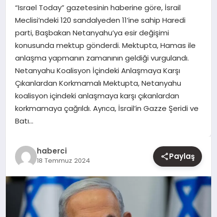
“Israel Today” gazetesinin haberine göre, İsrail
Meclisi’ndeki 120 sandalyeden 11’ine sahip Haredi
YAŞAM
parti, Başbakan Netanyahu’ya esir değişimi
konusunda mektup gönderdi. Mektupta, Hamas ile
EĞITIM
anlaşma yapmanın zamanının geldiği vurgulandı.
Netanyahu Koalisyon İçindeki Anlaşmaya Karşı
Çıkanlardan Korkmamalı Mektupta, Netanyahu
koalisyon içindeki anlaşmaya karşı çıkanlardan
korkmamaya çağrıldı. Ayrıca, İsrail’in Gazze Şeridi ve
Batı…
haberci
Paylaş
18 Temmuz 2024