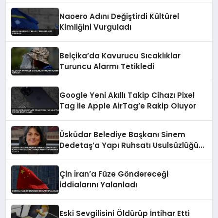
Naoero Adını Değiştirdi Kültürel
Kimliğini Vurguladı
Belçika’da Kavurucu Sıcaklıklar
Turuncu Alarmı Tetikledi
Google Yeni Akıllı Takip Cihazı Pixel
Tag ile Apple AirTag’e Rakip Oluyor
Üsküdar Belediye Başkanı Sinem
Dedetaş’a Yapı Ruhsatı Usulsüzlüğü
Soruşturması Kapsamında Gözaltı
Çin İran’a Füze Göndereceği
İddialarını Yalanladı
Eski Sevgilisini Öldürüp İntihar Etti