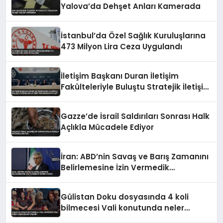
Yalova’da Dehşet Anları Kamerada
İstanbul’da Özel Sağlık Kuruluşlarına
473 Milyon Lira Ceza Uygulandı
İletişim Başkanı Duran İletişim
Fakülteleriyle Buluştu Stratejik İletişim
Vizyonunu Paylaştı
Gazze’de İsrail Saldırıları Sonrası Halk
Açlıkla Mücadele Ediyor
İran: ABD’nin Savaş ve Barış Zamanını
Belirlemesine İzin Vermedik
Vermeyeceğiz
Gülistan Doku dosyasında 4 koli
bilmecesi Vali konutunda neler
yaşandı