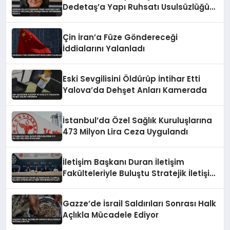
Dedetaş’a Yapı Ruhsatı Usulsüzlüğü
Soruşturması Kapsamında Gözaltı
Çin İran’a Füze Göndereceği
İddialarını Yalanladı
Eski Sevgilisini Öldürüp İntihar Etti
Yalova’da Dehşet Anları Kamerada
İstanbul’da Özel Sağlık Kuruluşlarına
473 Milyon Lira Ceza Uygulandı
İletişim Başkanı Duran İletişim
Fakülteleriyle Buluştu Stratejik İletişim
Vizyonunu Paylaştı
Gazze’de İsrail Saldırıları Sonrası Halk
Açlıkla Mücadele Ediyor