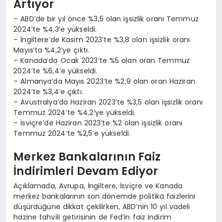
Artıyor
– ABD’de bir yıl önce %3,5 olan işsizlik oranı Temmuz
2024’te %4,3’e yükseldi.
– İngiltere’de Kasım 2023’te %3,8 olan işsizlik oranı
Mayıs’ta %4,2’ye çıktı.
– Kanada’da Ocak 2023’te %5 olan oran Temmuz
2024’te %6,4’e yükseldi.
– Almanya’da Mayıs 2023’te %2,9 olan oran Haziran
2024’te %3,4’e çıktı.
– Avustralya’da Haziran 2023’te %3,5 olan işsizlik oranı
Temmuz 2024’te %4,2’ye yükseldi.
– İsviçre’de Haziran 2023’te %2 olan işsizlik oranı
Temmuz 2024’te %2,5’e yükseldi.
Merkez Bankalarının Faiz
İndirimleri Devam Ediyor
Açıklamada, Avrupa, İngiltere, İsviçre ve Kanada
merkez bankalarının son dönemde politika faizlerini
düşürdüğüne dikkat çekilirken, ABD’nin 10 yıl vadeli
hazine tahvili getirisinin de Fed’in faiz indirim