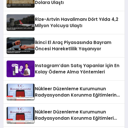
Dolara Ulaştı
Rize-Artvin Havalimanı Dört Yılda 4,2
Milyon Yolcuya Ulaştı
İkinci El Araç Piyasasında Bayram
Öncesi Hareketlilik Yaşanıyor
Instagram’dan Satış Yapanlar İçin En
Kolay Ödeme Alma Yöntemleri
Nükleer Düzenleme Kurumunun
Radyasyondan Korunma Eğitimlerine
İlişkin Yönetmeliği Resmi Gazete’de
Yayımlandı
Nükleer Düzenleme Kurumunun
Radyasyondan Korunma Eğitimleri
Yönetmeliği Yayımlandı