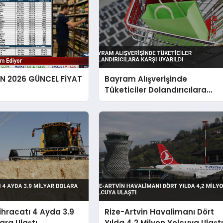
EN 2026 GÜNCEL FİYAT
Bayram Alışverişinde
Tüketiciler Dolandırıcılara
Karşı Uyarıldı
hracatı 4 Ayda 3.9
Rize-Artvin Havalimanı Dört
ara Ulaştı
Yılda 4,2 Milyon Yolcuya Ulaşt