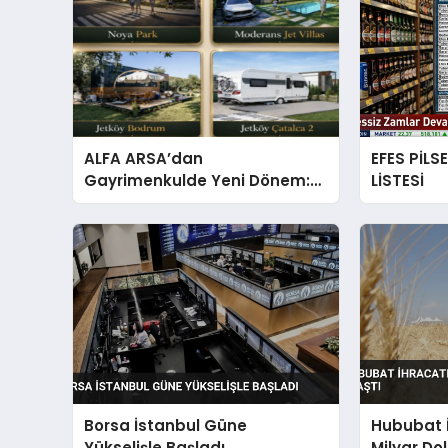
ALFA ARSA’dan
EFES PİLS
Gayrimenkulde Yeni Dönem:
LİSTESİ
Premium Yaşam ve Yatırım
Fırsatları Bir Arada
Borsa İstanbul Güne
Hububat İ
Yükselişle Başladı
Milyar Dol