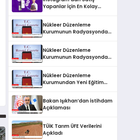
Yapanlar İçin En Kolay
Ödeme Alma Yöntemleri
Nükleer Düzenleme
Kurumunun Radyasyondan
Korunma Eğitimlerine İlişkin
Yönetmeliği Resmi
Nükleer Düzenleme
Gazete’de Yayımlandı
Kurumunun Radyasyondan
Korunma Eğitimleri
Yönetmeliği Yayımlandı
Nükleer Düzenleme
Kurumundan Yeni Eğitim
Yönetmeliği
Bakan Işıkhan’dan İstihdam
Açıklaması
TÜİK Tarım ÜFE Verilerini
Açıkladı