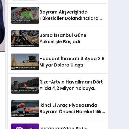
Bayram Alışverişinde
Tüketiciler Dolandırıcılara
Karşı Uyarıldı
Borsa İstanbul Güne
Yükselişle Başladı
Hububat İhracatı 4 Ayda 3.9
Milyar Dolara Ulaştı
Rize-Artvin Havalimanı Dört
Yılda 4,2 Milyon Yolcuya
Ulaştı
İkinci El Araç Piyasasında
Bayram Öncesi Hareketlilik
Yaşanıyor
Instagram’dan Satış