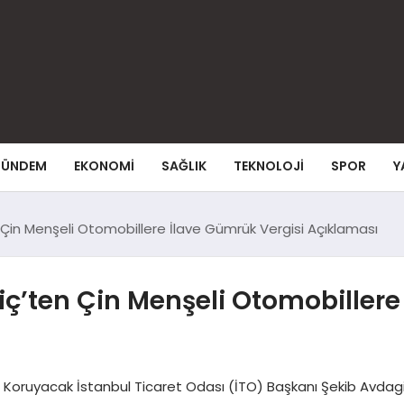
ÜNDEM
EKONOMI
SAĞLIK
TEKNOLOJI
SPOR
Y
Çin Menşeli Otomobillere İlave Gümrük Vergisi Açıklaması
ç’ten Çin Menşeli Otomobillere
 Koruyacak İstanbul Ticaret Odası (İTO) Başkanı Şekib Avdagiç