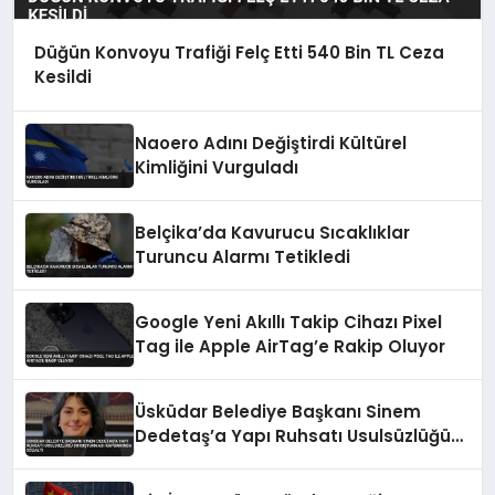
Düğün Konvoyu Trafiği Felç Etti 540 Bin TL Ceza
Kesildi
Naoero Adını Değiştirdi Kültürel
Kimliğini Vurguladı
Belçika’da Kavurucu Sıcaklıklar
Turuncu Alarmı Tetikledi
Google Yeni Akıllı Takip Cihazı Pixel
Tag ile Apple AirTag’e Rakip Oluyor
Üsküdar Belediye Başkanı Sinem
Dedetaş’a Yapı Ruhsatı Usulsüzlüğü
Soruşturması Kapsamında Gözaltı