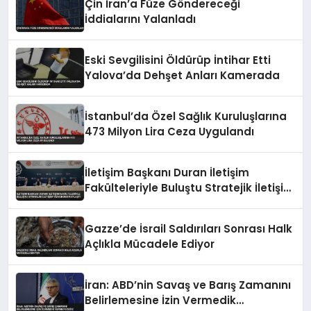
Çin İran’a Füze Göndereceği
İddialarını Yalanladı
Eski Sevgilisini Öldürüp İntihar Etti
Yalova’da Dehşet Anları Kamerada
İstanbul’da Özel Sağlık Kuruluşlarına
473 Milyon Lira Ceza Uygulandı
İletişim Başkanı Duran İletişim
Fakülteleriyle Buluştu Stratejik İletişim
Vizyonunu Paylaştı
Gazze’de İsrail Saldırıları Sonrası Halk
Açlıkla Mücadele Ediyor
İran: ABD’nin Savaş ve Barış Zamanını
Belirlemesine İzin Vermedik