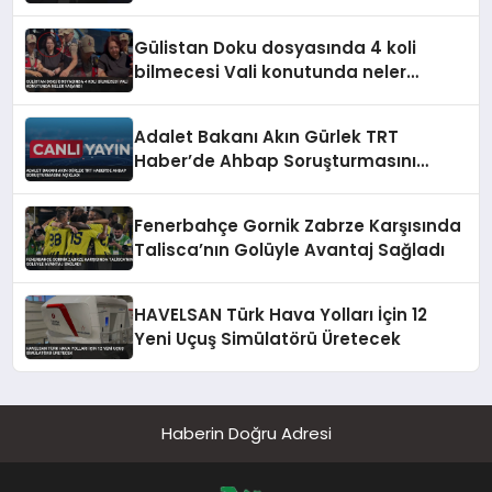
Vermeyeceğiz
Gülistan Doku dosyasında 4 koli
bilmecesi Vali konutunda neler
yaşandı
Adalet Bakanı Akın Gürlek TRT
Haber’de Ahbap Soruşturmasını
Açıkladı
Fenerbahçe Gornik Zabrze Karşısında
Talisca’nın Golüyle Avantaj Sağladı
HAVELSAN Türk Hava Yolları İçin 12
Yeni Uçuş Simülatörü Üretecek
Haberin Doğru Adresi