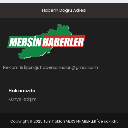
ekosisteminin paydaşlarını her yıl bir
Haberin Doğru Adresi
araya getiren Türkiye’nin lider fintech
konferansı Webrazzi Fintech 2024’e
sayılı günler kala bu yılki zirvenin Etkinlik
Alanı Sponsoru da belli oldu. Üçüncü
yaşını kutlayan kripto para...
Reklam & İşbirliği:
habersonuclari@gmail.com
Hakkımızda
Künye
İletişim
Copyright © 2025 Tüm hakları MERSİNHABERLER 'de saklıdır.