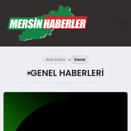
ANASAYFA
Ana Sayfa
Genel
GÜNDEM
GENEL HABERLERI
EKONOMI
SAĞLIK
TEKNOLOJI
SPOR