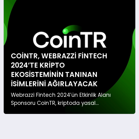
YAŞAM
EĞITIM
COINTR, WEBRAZZI FINTECH
2024’TE KRIPTO
EKOSISTEMININ TANINAN
ISIMLERINI AĞIRLAYACAK
Webrazzi Fintech 2024’ün Etkinlik Alanı
Sponsoru CoinTR, kriptoda yasal
düzenlemeleri, DeFi’yi, saklama
teknolojilerini ve Web3’ü Türkiye’nin lider
fintek konferansına taşıyacak.
Türkiye’de finansal teknoloji