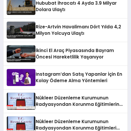
Hububat İhracatı 4 Ayda 3.9 Milyar
Dolara Ulaştı
Rize-Artvin Havalimanı Dört Yılda 4,2
Milyon Yolcuya Ulaştı
İkinci El Araç Piyasasında Bayram
Öncesi Hareketlilik Yaşanıyor
Instagram’dan Satış Yapanlar İçin En
Kolay Ödeme Alma Yöntemleri
Nükleer Düzenleme Kurumunun
Radyasyondan Korunma Eğitimlerine
İlişkin Yönetmeliği Resmi Gazete’de
Yayımlandı
Nükleer Düzenleme Kurumunun
Radyasyondan Korunma Eğitimleri