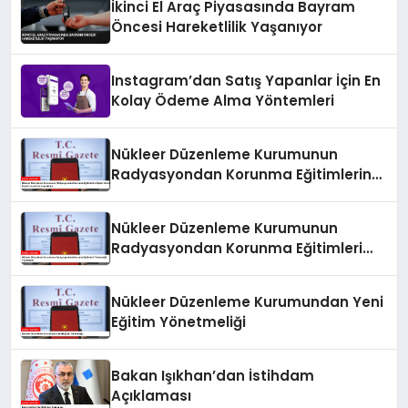
İkinci El Araç Piyasasında Bayram
Öncesi Hareketlilik Yaşanıyor
Instagram’dan Satış Yapanlar İçin En
Kolay Ödeme Alma Yöntemleri
Nükleer Düzenleme Kurumunun
Radyasyondan Korunma Eğitimlerine
İlişkin Yönetmeliği Resmi Gazete’de
Yayımlandı
Nükleer Düzenleme Kurumunun
Radyasyondan Korunma Eğitimleri
Yönetmeliği Yayımlandı
Nükleer Düzenleme Kurumundan Yeni
Eğitim Yönetmeliği
Bakan Işıkhan’dan İstihdam
Açıklaması