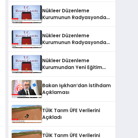
Nükleer Düzenleme
Kurumunun Radyasyondan
Korunma Eğitimlerine İlişkin
Yönetmeliği Resmi
Nükleer Düzenleme
Gazete’de Yayımlandı
Kurumunun Radyasyondan
Korunma Eğitimleri
Yönetmeliği Yayımlandı
Nükleer Düzenleme
Kurumundan Yeni Eğitim
Yönetmeliği
Bakan Işıkhan’dan İstihdam
Açıklaması
TÜİK Tarım ÜFE Verilerini
Açıkladı
TÜİK Tarım ÜFE Verilerini