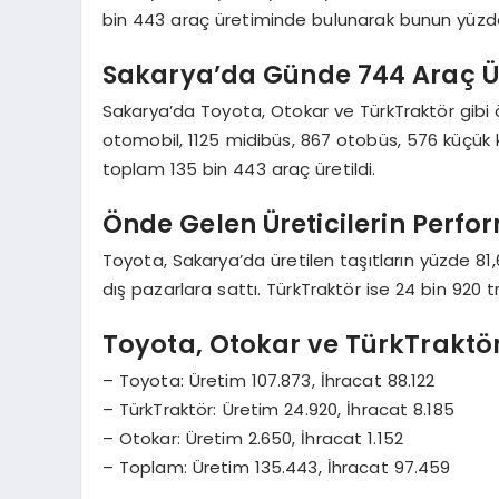
bin 443 araç üretiminde bulunarak bunun yüzde 
Sakarya’da Günde 744 Araç Ü
Sakarya’da Toyota, Otokar ve TürkTraktör gibi ön
otomobil, 1125 midibüs, 867 otobüs, 576 küçük
toplam 135 bin 443 araç üretildi.
Önde Gelen Üreticilerin Perfo
Toyota, Sakarya’da üretilen taşıtların yüzde 81,6
dış pazarlara sattı. TürkTraktör ise 24 bin 920 tra
Toyota, Otokar ve TürkTraktö
– Toyota: Üretim 107.873, İhracat 88.122
– TürkTraktör: Üretim 24.920, İhracat 8.185
– Otokar: Üretim 2.650, İhracat 1.152
– Toplam: Üretim 135.443, İhracat 97.459