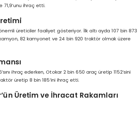
71,9’unu ihraç etti.
retimi
emli üreticiler faaliyet gösteriyor. İlk altı ayda 107 bin 873
 kamyon, 82 kamyonet ve 24 bin 920 traktör olmak üzere
rmansı
’sını ihraç ederken, Otokar 2 bin 650 araç üretip 1152’sini
ktör üretip 8 bin 185’ini ihraç etti.
r’ün Üretim ve İhracat Rakamları