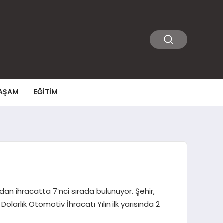
AŞAM
EĞITIM
ndan ihracatta 7’nci sırada bulunuyor. Şehir,
larlık Otomotiv İhracatı Yılın ilk yarısında 2