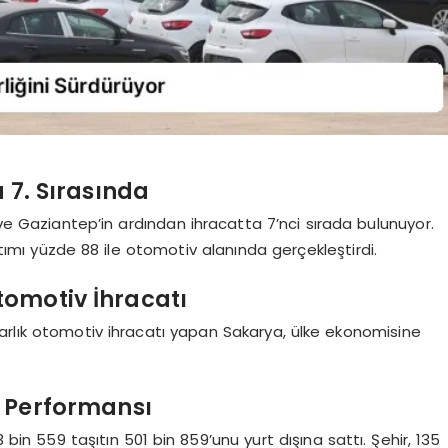
 7. Sırasında
 ve Gaziantep’in ardından ihracatta 7’nci sırada bulunuyor.
ımı yüzde 88 ile otomotiv alanında gerçekleştirdi.
tomotiv İhracatı
dolarlık otomotiv ihracatı yapan Sakarya, ülke ekonomisine
t Performansı
33 bin 559 taşıtın 501 bin 859’unu yurt dışına sattı. Şehir, 135