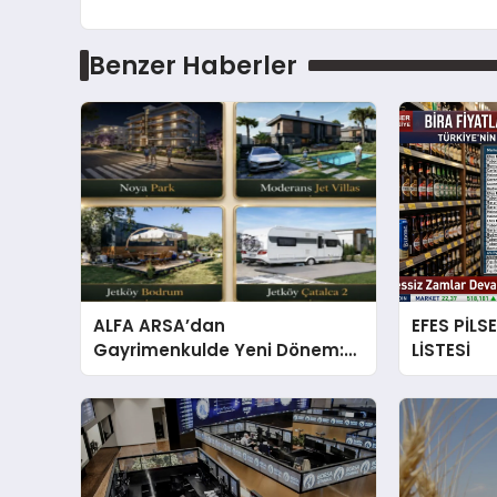
Benzer Haberler
ALFA ARSA’dan
EFES PİLS
Gayrimenkulde Yeni Dönem:
LİSTESİ
Premium Yaşam ve Yatırım
Fırsatları Bir Arada