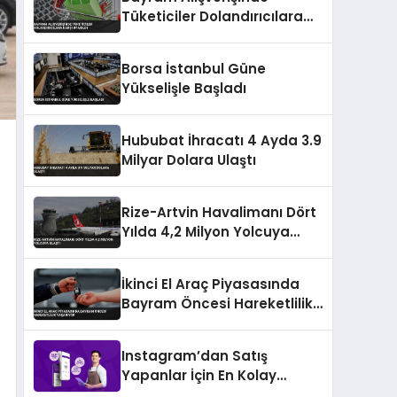
Tüketiciler Dolandırıcılara
Karşı Uyarıldı
Borsa İstanbul Güne
Yükselişle Başladı
Hububat İhracatı 4 Ayda 3.9
Milyar Dolara Ulaştı
Rize-Artvin Havalimanı Dört
Yılda 4,2 Milyon Yolcuya
Ulaştı
İkinci El Araç Piyasasında
Bayram Öncesi Hareketlilik
Yaşanıyor
Instagram’dan Satış
Yapanlar İçin En Kolay
Ödeme Alma Yöntemleri