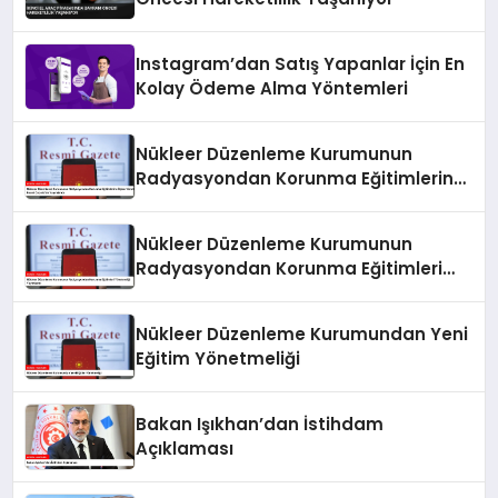
Instagram’dan Satış Yapanlar İçin En
Kolay Ödeme Alma Yöntemleri
Nükleer Düzenleme Kurumunun
Radyasyondan Korunma Eğitimlerine
İlişkin Yönetmeliği Resmi Gazete’de
Yayımlandı
Nükleer Düzenleme Kurumunun
Radyasyondan Korunma Eğitimleri
Yönetmeliği Yayımlandı
Nükleer Düzenleme Kurumundan Yeni
Eğitim Yönetmeliği
Bakan Işıkhan’dan İstihdam
Açıklaması