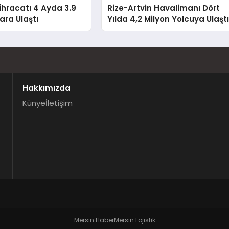
hracatı 4 Ayda 3.9
Rize-Artvin Havalimanı Dört
ara Ulaştı
Yılda 4,2 Milyon Yolcuya Ulaşt
Hakkımızda
Künye
İletişim
.
Mersin Haber
Mersin Lojistik