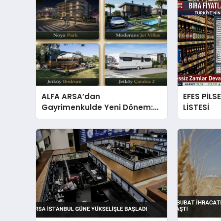
ALFA ARSA’dan
EFES PİLS
Gayrimenkulde Yeni Dönem:
LİSTESİ
Premium Yaşam ve Yatırım
Fırsatları Bir Arada