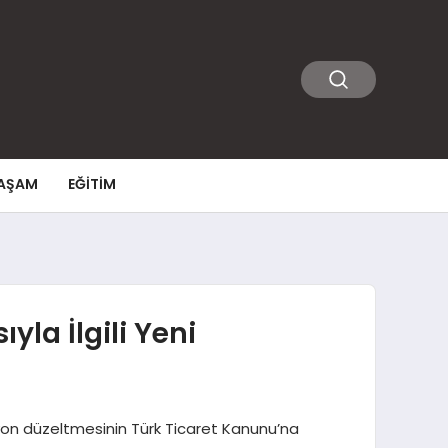
AŞAM
EĞITIM
la İlgili Yeni
asyon düzeltmesinin Türk Ticaret Kanunu’na