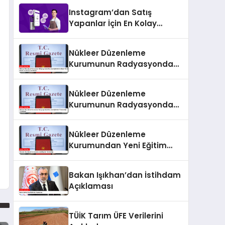
Instagram’dan Satış
Yapanlar İçin En Kolay
Ödeme Alma Yöntemleri
Nükleer Düzenleme
Kurumunun Radyasyondan
Korunma Eğitimlerine İlişkin
Yönetmeliği Resmi
Nükleer Düzenleme
Gazete’de Yayımlandı
Kurumunun Radyasyondan
Korunma Eğitimleri
Yönetmeliği Yayımlandı
Nükleer Düzenleme
Kurumundan Yeni Eğitim
Yönetmeliği
Bakan Işıkhan’dan İstihdam
Açıklaması
TÜİK Tarım ÜFE Verilerini