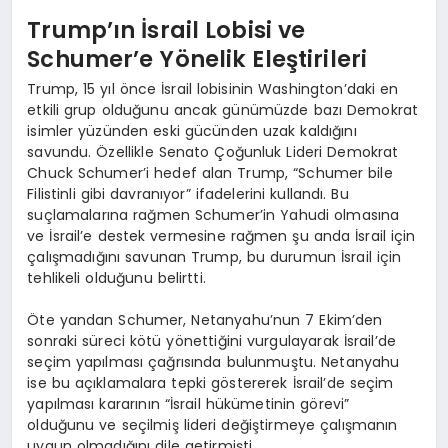
Trump’ın İsrail Lobisi ve
Schumer’e Yönelik Eleştirileri
Trump, 15 yıl önce İsrail lobisinin Washington’daki en
etkili grup olduğunu ancak günümüzde bazı Demokrat
isimler yüzünden eski gücünden uzak kaldığını
savundu. Özellikle Senato Çoğunluk Lideri Demokrat
Chuck Schumer’i hedef alan Trump, “Schumer bile
Filistinli gibi davranıyor” ifadelerini kullandı. Bu
suçlamalarına rağmen Schumer’in Yahudi olmasına
ve İsrail’e destek vermesine rağmen şu anda İsrail için
çalışmadığını savunan Trump, bu durumun İsrail için
tehlikeli olduğunu belirtti.
Öte yandan Schumer, Netanyahu’nun 7 Ekim’den
sonraki süreci kötü yönettiğini vurgulayarak İsrail’de
seçim yapılması çağrısında bulunmuştu. Netanyahu
ise bu açıklamalara tepki göstererek İsrail’de seçim
yapılması kararının “İsrail hükümetinin görevi”
olduğunu ve seçilmiş lideri değiştirmeye çalışmanın
uygun olmadığını dile getirmişti.