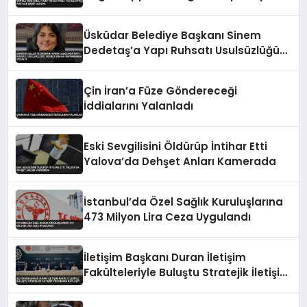
Üsküdar Belediye Başkanı Sinem
Dedetaş’a Yapı Ruhsatı Usulsüzlüğü
Soruşturması Kapsamında Gözaltı
Çin İran’a Füze Göndereceği
İddialarını Yalanladı
Eski Sevgilisini Öldürüp İntihar Etti
Yalova’da Dehşet Anları Kamerada
İstanbul’da Özel Sağlık Kuruluşlarına
473 Milyon Lira Ceza Uygulandı
İletişim Başkanı Duran İletişim
Fakülteleriyle Buluştu Stratejik İletişim
Vizyonunu Paylaştı