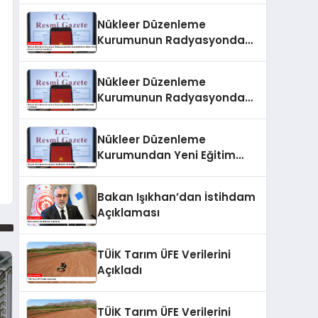
Nükleer Düzenleme
Kurumunun Radyasyondan
Korunma Eğitimlerine İlişkin
Yönetmeliği Resmi
Nükleer Düzenleme
Gazete’de Yayımlandı
Kurumunun Radyasyondan
Korunma Eğitimleri
Yönetmeliği Yayımlandı
Nükleer Düzenleme
Kurumundan Yeni Eğitim
Yönetmeliği
Bakan Işıkhan’dan İstihdam
Açıklaması
TÜİK Tarım ÜFE Verilerini
Açıkladı
TÜİK Tarım ÜFE Verilerini