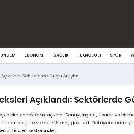
ÜNDEM
EKONOMI
SAĞLIK
TEKNOLOJI
SPOR
Y
 Açıklandı: Sektörlerde Güçlü Artışlar
ksleri Açıklandı: Sektörlerde Gü
 ilişkin ciro endekslerini açıkladı. Sanayi, inşaat, ticaret ve h
ı dönemine göre yüzde 71,9 artış gösterdi. Detaylara bakıldığı
detti. Ticaret sektöründe…