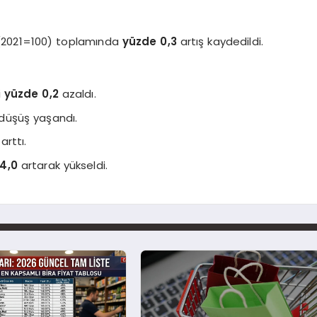
i (2021=100) toplamında
yüzde 0,3
artış kaydedildi.
i
yüzde 0,2
azaldı.
düşüş yaşandı.
arttı.
4,0
artarak yükseldi.