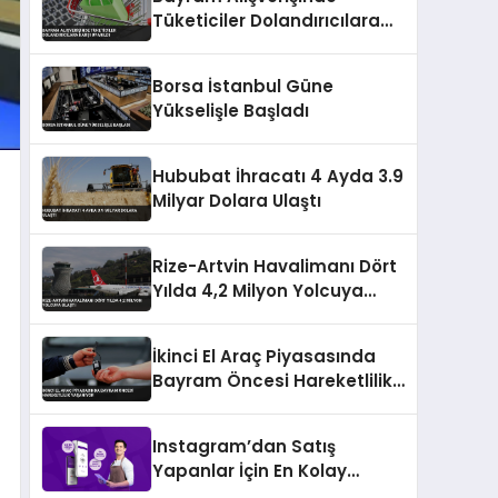
Tüketiciler Dolandırıcılara
Karşı Uyarıldı
Borsa İstanbul Güne
Yükselişle Başladı
Hububat İhracatı 4 Ayda 3.9
Milyar Dolara Ulaştı
Rize-Artvin Havalimanı Dört
Yılda 4,2 Milyon Yolcuya
Ulaştı
İkinci El Araç Piyasasında
Bayram Öncesi Hareketlilik
Yaşanıyor
Instagram’dan Satış
Yapanlar İçin En Kolay
Ödeme Alma Yöntemleri