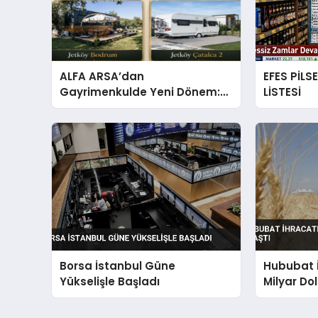
ALFA ARSA’dan
EFES PİLS
Gayrimenkulde Yeni Dönem:
LİSTESİ
Premium Yaşam ve Yatırım
Fırsatları Bir Arada
Borsa İstanbul Güne
Hububat İ
Yükselişle Başladı
Milyar Dol