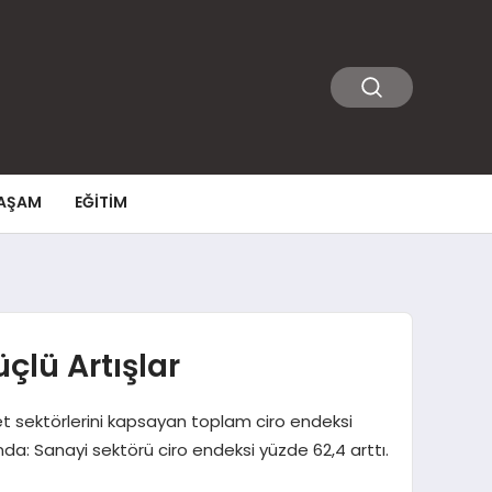
AŞAM
EĞITIM
çlü Artışlar
izmet sektörlerini kapsayan toplam ciro endeksi
nda: Sanayi sektörü ciro endeksi yüzde 62,4 arttı.