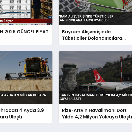
EN 2026 GÜNCEL FİYAT
Bayram Alışverişinde
Tüketiciler Dolandırıcılara
Karşı Uyarıldı
hracatı 4 Ayda 3.9
Rize-Artvin Havalimanı Dört
ara Ulaştı
Yılda 4,2 Milyon Yolcuya Ulaşt