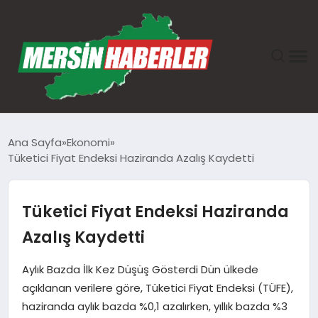
ANASAYFA
Ana Sayfa
Ekonomi
Tüketici Fiyat Endeksi Haziranda Azalış Kaydetti
GÜNDEM
EKONOMI
Tüketici Fiyat Endeksi Haziranda
Azalış Kaydetti
SAĞLIK
Aylık Bazda İlk Kez Düşüş Gösterdi Dün ülkede
TEKNOLOJI
açıklanan verilere göre, Tüketici Fiyat Endeksi (TÜFE),
haziranda aylık bazda %0,1 azalırken, yıllık bazda %3
SPOR