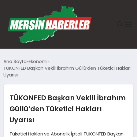
ANASAYFA
Ana Sayfa
Ekonomi
TÜKONFED Başkan Vekili İbrahım Güllü’den Tüketici Hakları
GÜNDEM
Uyarısı
EKONOMI
TÜKONFED Başkan Vekili İbrahım
SAĞLIK
Güllü’den Tüketici Hakları
Uyarısı
TEKNOLOJI
Tüketici Hakları ve Abonelik İptali TÜKONFED Başkan
SPOR