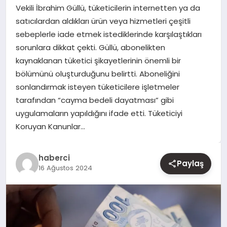
Vekili İbrahim Güllü, tüketicilerin internetten ya da
satıcılardan aldıkları ürün veya hizmetleri çeşitli
YAŞAM
sebeplerle iade etmek istediklerinde karşılaştıkları
sorunlara dikkat çekti. Güllü, abonelikten
EĞITIM
kaynaklanan tüketici şikayetlerinin önemli bir
bölümünü oluşturduğunu belirtti. Aboneliğini
sonlandırmak isteyen tüketicilere işletmeler
tarafından “cayma bedeli dayatması” gibi
uygulamaların yapıldığını ifade etti. Tüketiciyi
Koruyan Kanunlar…
haberci
Paylaş
16 Ağustos 2024