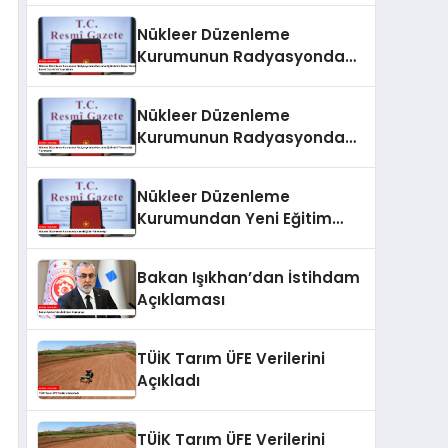
Nükleer Düzenleme
Kurumunun Radyasyondan
Korunma Eğitimlerine İlişkin
Yönetmeliği Resmi
Nükleer Düzenleme
Gazete’de Yayımlandı
Kurumunun Radyasyondan
Korunma Eğitimleri
Yönetmeliği Yayımlandı
Nükleer Düzenleme
Kurumundan Yeni Eğitim
Yönetmeliği
Bakan Işıkhan’dan İstihdam
Açıklaması
TÜİK Tarım ÜFE Verilerini
Açıkladı
TÜİK Tarım ÜFE Verilerini