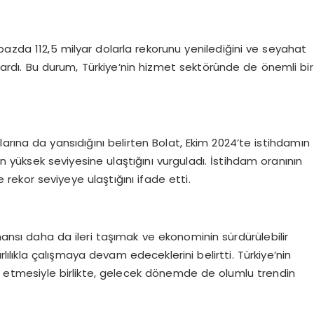
ış bazda 112,5 milyar dolarla rekorunu yenilediğini ve seyahat
aktardı. Bu durum, Türkiye’nin hizmet sektöründe de önemli bir
arına da yansıdığını belirten Bolat, Ekim 2024’te istihdamın
en yüksek seviyesine ulaştığını vurguladı. İstihdam oranının
 rekor seviyeye ulaştığını ifade etti.
rmansı daha da ileri taşımak ve ekonominin sürdürülebilir
lılıkla çalışmaya devam edeceklerini belirtti. Türkiye’nin
 etmesiyle birlikte, gelecek dönemde de olumlu trendin