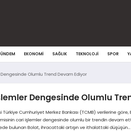
ÜNDEM
EKONOMI
SAĞLIK
TEKNOLOJI
SPOR
Y
er Dengesinde Olumlu Trend Devam Ediyor
İşlemler Dengesinde Olumlu Tr
i Türkiye Cumhuriyet Merkez Bankası (TCMB) verilerine göre, Ek
misinin cari işlemler dengesinde olumlu bir trendin devam etti
ede bulunan Bolat, ihracattaki artışın ve ithalattaki düşüşün…