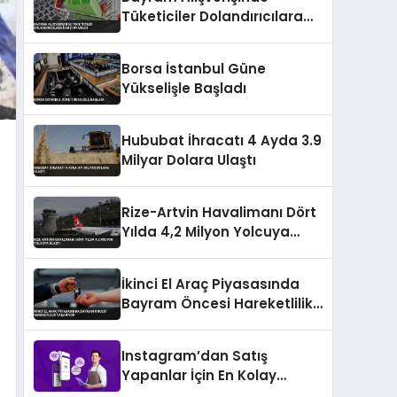
Tüketiciler Dolandırıcılara
Karşı Uyarıldı
Borsa İstanbul Güne
Yükselişle Başladı
Hububat İhracatı 4 Ayda 3.9
Milyar Dolara Ulaştı
Rize-Artvin Havalimanı Dört
Yılda 4,2 Milyon Yolcuya
Ulaştı
İkinci El Araç Piyasasında
Bayram Öncesi Hareketlilik
Yaşanıyor
Instagram’dan Satış
Yapanlar İçin En Kolay
Ödeme Alma Yöntemleri