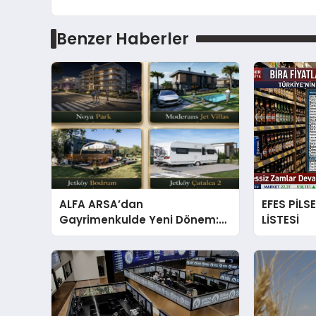
Benzer Haberler
ALFA ARSA’dan
EFES PİLS
Gayrimenkulde Yeni Dönem:
LİSTESİ
Premium Yaşam ve Yatırım
Fırsatları Bir Arada