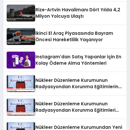
Rize-Artvin Havalimanı Dört Yılda 4,2
Milyon Yolcuya Ulaştı
İkinci El Araç Piyasasında Bayram
Öncesi Hareketlilik Yaşanıyor
Instagram’dan Satış Yapanlar İçin En
Kolay Ödeme Alma Yöntemleri
Nükleer Düzenleme Kurumunun
Radyasyondan Korunma Eğitimlerine
İlişkin Yönetmeliği Resmi Gazete’de
Yayımlandı
Nükleer Düzenleme Kurumunun
Radyasyondan Korunma Eğitimleri
Yönetmeliği Yayımlandı
Nükleer Düzenleme Kurumundan Yeni