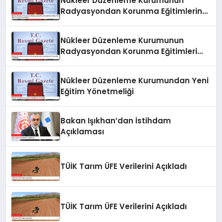
Nükleer Düzenleme Kurumunun
Radyasyondan Korunma Eğitimlerine
İlişkin Yönetmeliği Resmi Gazete’de
Yayımlandı
Nükleer Düzenleme Kurumunun
Radyasyondan Korunma Eğitimleri
Yönetmeliği Yayımlandı
Nükleer Düzenleme Kurumundan Yeni
Eğitim Yönetmeliği
Bakan Işıkhan’dan İstihdam
Açıklaması
TÜİK Tarım ÜFE Verilerini Açıkladı
TÜİK Tarım ÜFE Verilerini Açıkladı