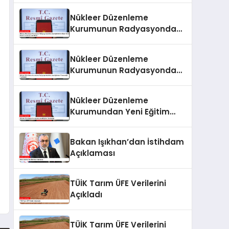
Nükleer Düzenleme
Kurumunun Radyasyondan
Korunma Eğitimlerine İlişkin
Yönetmeliği Resmi
Nükleer Düzenleme
Gazete’de Yayımlandı
Kurumunun Radyasyondan
Korunma Eğitimleri
Yönetmeliği Yayımlandı
Nükleer Düzenleme
Kurumundan Yeni Eğitim
Yönetmeliği
Bakan Işıkhan’dan İstihdam
Açıklaması
TÜİK Tarım ÜFE Verilerini
Açıkladı
TÜİK Tarım ÜFE Verilerini