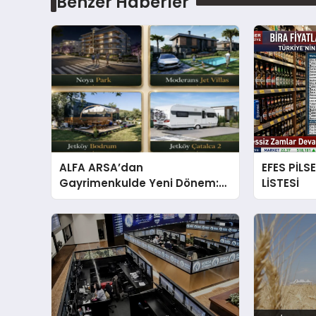
Benzer Haberler
ALFA ARSA’dan
EFES PİLS
Gayrimenkulde Yeni Dönem:
LİSTESİ
Premium Yaşam ve Yatırım
Fırsatları Bir Arada