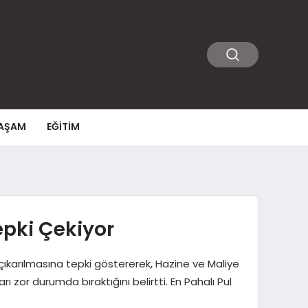
AŞAM
EĞITIM
epki Çekiyor
a çıkarılmasına tepki göstererek, Hazine ve Maliye
 zor durumda bıraktığını belirtti. En Pahalı Pul