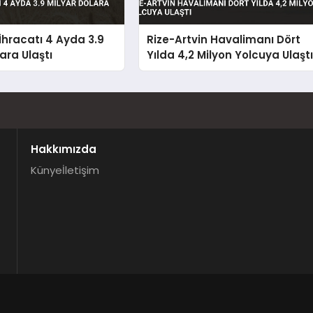
hracatı 4 Ayda 3.9
Rize-Artvin Havalimanı Dört
ara Ulaştı
Yılda 4,2 Milyon Yolcuya Ulaşt
Hakkımızda
Künye
İletişim
.