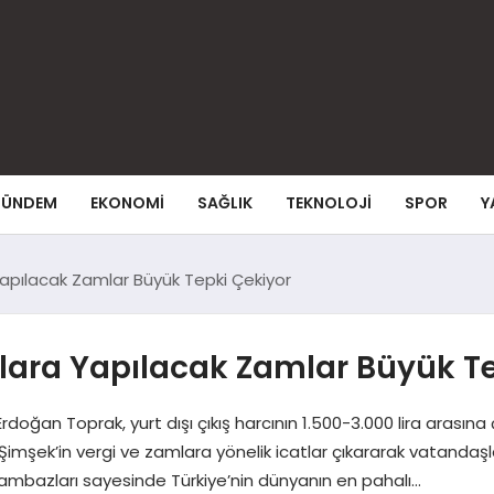
ÜNDEM
EKONOMI
SAĞLIK
TEKNOLOJI
SPOR
Y
Yapılacak Zamlar Büyük Tepki Çekiyor
çlara Yapılacak Zamlar Büyük T
rdoğan Toprak, yurt dışı çıkış harcının 1.500-3.000 lira arasın
mşek’in vergi ve zamlara yönelik icatlar çıkararak vatandaşları
 cambazları sayesinde Türkiye’nin dünyanın en pahalı…