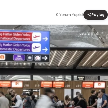
0 Yorum Yapıldı
Paylaş