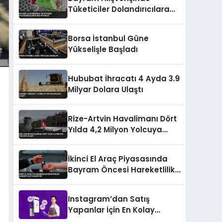
Tüketiciler Dolandırıcılara
Karşı Uyarıldı
Borsa İstanbul Güne
Yükselişle Başladı
Hububat İhracatı 4 Ayda 3.9
Milyar Dolara Ulaştı
Rize-Artvin Havalimanı Dört
Yılda 4,2 Milyon Yolcuya
Ulaştı
İkinci El Araç Piyasasında
Bayram Öncesi Hareketlilik
Yaşanıyor
Instagram’dan Satış
Yapanlar İçin En Kolay
Ödeme Alma Yöntemleri