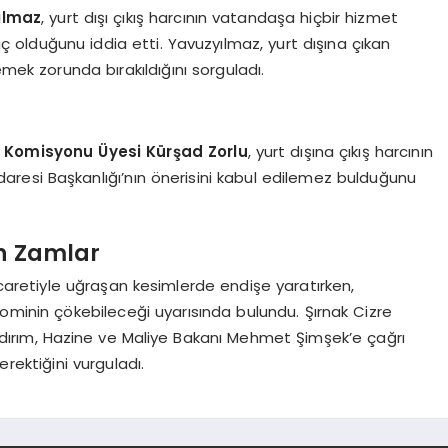
ılmaz
, yurt dışı çıkış harcının vatandaşa hiçbir hizmet
raç olduğunu iddia etti. Yavuzyılmaz, yurt dışına çıkan
ek zorunda bırakıldığını sorguladı.
eri Komisyonu Üyesi Kürşad Zorlu
, yurt dışına çıkış harcının
r İdaresi Başkanlığı’nın önerisini kabul edilemez bulduğunu
en Zamlar
 ticaretiyle uğraşan kesimlerde endişe yaratırken,
minin çökebileceği uyarısında bulundu. Şırnak Cizre
ldırım, Hazine ve Maliye Bakanı Mehmet Şimşek’e çağrı
rektiğini vurguladı.