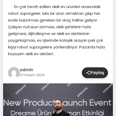
En çok tercih edilen akıllı ev ürünleri arasındaki
YAŞAM
robot süpürgeler, lüks bir ürün olmaktan çıkıp her
evde bulunması gereken bir araç haline geliyor.
EĞITIM
Çalışan nüfusun artması, akıllı şehirlerin hızla
gelişmesi, dijitalleşme ve akıllı ev aletlerinin
yaygınlaşması, ev işlerinde kolaylık arayan pek çok
kişiyi robot süpürgelere yönlendiriyor. Pazarda hızla
büyüyen akıllı ev aletleri…
admin
Paylaş
07 Kasım 2024