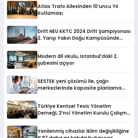
Atlas Trafo Ailesinden 10’uncu Yıl
Kutlaması
Drift NEU KKTC 2024 Drift Şampiyonası
2. Yarışı Yakın Doğu Kampüsünde
Gerçekleştirildi
Modern dil okulu, İstanbul’daki 2.
şubesini açıyor
SESTEK yeni çözümü ile, çağrı
merkezlerinde kapasite planlama
verimliliğini 4 kat artırıyor
Türkiye Kentsel Tesis Yönetim
Derneği, 2’nci Yönetim Kurulu Çalışma
Kampı düzenlendi
Yenilenmiş cihazlar iklim değişikliğine
%87 daha az katıda bulunuyor