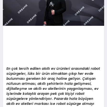
En
çok tercih edilen akıllı
ev
ürünleri arasındaki r
obot
s
üpürgeler, lüks bir ürün olmaktan çıkıp her evde
bulunması gereken bir araç haline geliyor. Çalışan
nüfusun artması, akıllı şehirlerin hızla gelişmesi,
dijitalleşme ve akıllı ev aletlerinin yaygınlaş
mas
ı, ev
işlerinde kolaylık arayan pek çok kişiyi robot
süpürgelere y
ö
nlendiriyor. Pazarda hızla büyüyen
akıllı ev aletleri markası
ise robot s
üpürge almayı