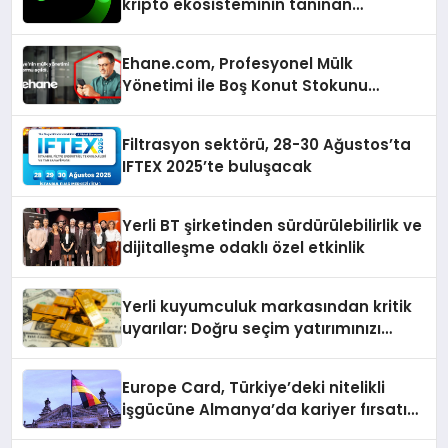
kripto ekosisteminin tanınan
isimlerini ağırlayacak
Ehane.com, Profesyonel Mülk
Yönetimi İle Boş Konut Stokunu
Eritecek
Filtrasyon sektörü, 28-30 Ağustos’ta
IFTEX 2025’te buluşacak
Yerli BT şirketinden sürdürülebilirlik ve
dijitalleşme odaklı özel etkinlik
Yerli kuyumculuk markasından kritik
uyarılar: Doğru seçim yatırımınızı
şekillendirir
Europe Card, Türkiye’deki nitelikli
işgücüne Almanya’da kariyer fırsatı
sununuyor