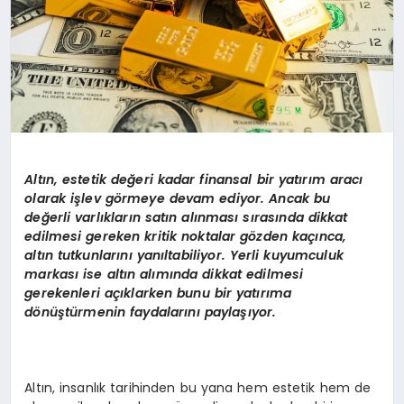
Altın, estetik değeri kadar finansal bir yatırım aracı
olarak iş
lev g
ö
rmeye devam ediyor. Ancak bu
değerli varlıkların satın alınması sırasında dikkat
edilmesi gereken kritik noktalar g
ö
zden kaçı
nca,
alt
ın tutkunlarını yanıltabiliyor. Yerli kuyumculuk
markası
ise alt
ın alımında dikkat edilmesi
gerekenleri açıklarken bunu bir yatırı
ma
d
ö
nüştürmenin faydalarını paylaşıyor.
Altın, insanlık tarihinden bu yana hem estetik hem de