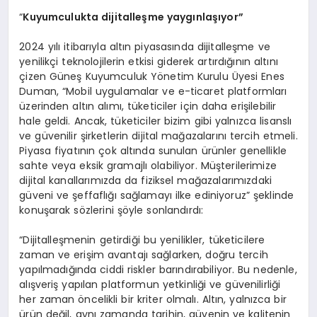
“
Kuyumculukta dijitalleşme yaygınlaşıyor”
2024 yılı itibarıyla altın piyasasında dijitalleşme ve
yenilikçi teknolojilerin etkisi giderek artırdığının altını
çizen Güneş Kuyumculuk Yönetim Kurulu Üyesi Enes
Duman, “Mobil uygulamalar ve e-ticaret platformları
üzerinden altın alımı, tüketiciler için daha erişilebilir
hale geldi. Ancak, tüketiciler bizim gibi yalnızca lisanslı
ve güvenilir şirketlerin dijital mağazalarını tercih etmeli.
Piyasa fiyatının çok altında sunulan ürünler genellikle
sahte veya eksik gramajlı olabiliyor. Müşterilerimize
dijital kanallarımızda da fiziksel mağazalarımızdaki
güveni ve şeffaflığı sağlamayı ilke ediniyoruz” şeklinde
konuşarak sözlerini şöyle sonlandırdı:
“Dijitalleşmenin getirdiği bu yenilikler, tüketicilere
zaman ve erişim avantajı sağlarken, doğru tercih
yapılmadığında ciddi riskler barındırabiliyor. Bu nedenle,
alışveriş yapılan platformun yetkinliği ve güvenilirliği
her zaman öncelikli bir kriter olmalı. Altın, yalnızca bir
ürün değil, aynı zamanda tarihin, güvenin ve kalitenin