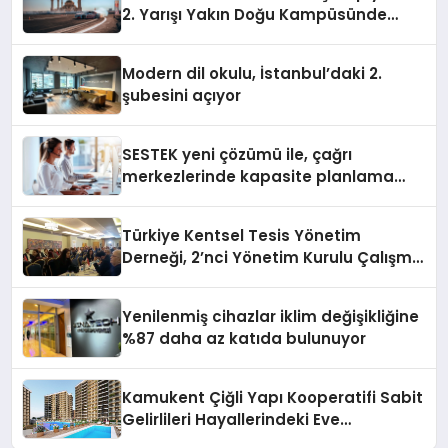
2. Yarışı Yakın Doğu Kampüsünde
Gerçekleştirildi
Modern dil okulu, İstanbul’daki 2.
şubesini açıyor
SESTEK yeni çözümü ile, çağrı
merkezlerinde kapasite planlama
verimliliğini 4 kat artırıyor
Türkiye Kentsel Tesis Yönetim
Derneği, 2’nci Yönetim Kurulu Çalışma
Kampı düzenlendi
Yenilenmiş cihazlar iklim değişikliğine
%87 daha az katıda bulunuyor
Kamukent Çiğli Yapı Kooperatifi Sabit
Gelirlileri Hayallerindeki Eve
Kavuşturacak