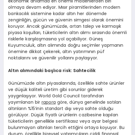
ekonomik anlamda en önemli madenlerden biri
olmaya devam ediyor. Mısır piramitlerinden modern
bankacılık sistemine kadar altın her dönemde
zenginliğin, gücün ve güvenin simgesi olarak önemini
koruyor. Ancak günümüzde, artan talep ve karmaşık
piyasa koşulları, tüketicilerin altın alımı sırasında önemli
risklerle karşılaşmasına yol açabiliyor. Güneş
Kuyumculuk, altın alımında doğru seçimler yapmanın
önemine dikkat çekerek, altın yatırımının püf
noktalarını ve güvenilir yollarını paylaşıyor.
Altın alımındaki başlıca risk: Sahtecilik
Günümüzde altın piyasalarında, özellikle sahte ürünler
ve düşük kaliteli üretim gibi sorunlar giderek
yaygınlaşıyor. World Gold Council tarafından
yayımlanan bir
rapora
göre, dünya genelinde satılan
altınların %15’inin standart dışı veya sahte olduğu
görülüyor. Düşük fiyatlı ürünlerin cazibesine kapılan
tüketicilerin genellikle sertifikasız veya ayar belgesi
bulunmayan altınları tercih ettiğini ortaya koyuyor. Bu
durum, özellikle bireysel yatırımcıların ciddi finansal