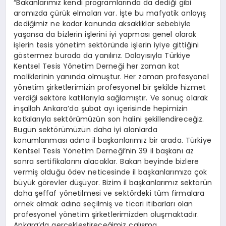
“Bakanlarımız kendi programlarında da dediği gibi
aramızda çürük elmaları var. İşte bu mafyatik anlayış
dediğimiz ne kadar kanunda aksaklıklar sebebiyle
yaşansa da bizlerin işlerini iyi yapması genel olarak
işlerin tesis yönetim sektöründe işlerin iyiye gittiğini
göstermez burada da yanılırız. Dolayısıyla Türkiye
Kentsel Tesis Yönetim Derneği her zaman kat
maliklerinin yanında olmuştur. Her zaman profesyonel
yönetim şirketlerimizin profesyonel bir şekilde hizmet
verdiği sektöre katlılarıyla sağlamıştır. Ve sonuç olarak
inşallah Ankara’da şubat ayı içerisinde hepimizin
katkılarıyla sektörümüzün son halini şekillendireceğiz.
Bugün sektörümüzün daha iyi alanlarda
konumlanması adına il başkanlarımız bir arada. Türkiye
Kentsel Tesis Yönetim Derneği’nin 39 il başkanı az
sonra sertifikalarını alacaklar. Bakan beyinde bizlere
vermiş olduğu ödev neticesinde il başkanlarımıza çok
büyük görevler düşüyor. Bizim il başkanlarımız sektörün
daha şeffaf yönetilmesi ve sektördeki tüm firmalara
örnek olmak adına seçilmiş ve ticari itibarları olan
profesyonel yönetim şirketlerimizden oluşmaktadır.
Ankara’da gerçekleştireceğimiz çalışma