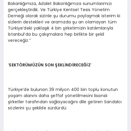
Bakanlığımıza, Adalet Bakanlığımıza sunumlarımızı
gerçekleştirdik. Ve Türkiye Kentsel Tesis Yönetim
Derneği olarak sizinle şu durumu paylaşmak isterim ki
sizlerin destekleri ve aramızda şu an olamayan tüm
Türkiye’deki yaklaşık 4 bin şirketimizin katılımlarıyla
İstanbul’da bu çalışmalara hep birlikte bir şekil
vereceğiz.”
‘
SEKTÖR
Ü
M
Ü
Z
ÜN SON
Ş
EKL
İNDİRECEĞİZ
’
Türkiye’de bulunan 39 milyon 400 bin toplu konutun
yaşam alanını daha şeffaf yönetilmesini lisanslı
şirketler tarafından sağlayacağını dile getiren Sandalcı
sözlerini şu şekilde sürdürdü: