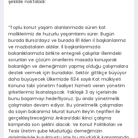
şekilde noktaladı:
“Toplu konut yaşam alanlarımızda süren kat
maliklerimiz de huzurlu yaşamlarını sürer. Bugün
burada Bursa’dayız ve burada 81 ilden il başkanlarımız
ve mazbataların aldılar. İl başkanlarımızda
bakanlıklarımızla birlikte entegreli çalışırlar illerindeki
sorunları ve çözüm önerilerini masada konuşarak
bakanlığın ve derneğimizin yapmış olduğu çalışmalara
destek vermek için buradalar. Sektör gittikçe büyüyor
daha büyüyecek Ülkemizde 634 sayılı Kat mülkiyeti
Kanuna tabi yönetim faaliyet hizmeti veren yönetim
şirketlerimiz lisanslaşacak. Yaklaşık 3 ay içerisinde
bunu başarmayı hedefliyoruz. Şu anda yönetmelik
çalışmaları devam ediyor. Bu yönetmelik çalışmaları
da sayın bakanımız Murat kurum Bey’in teşrifleri ile
gerçekleştireceğimiz Ankara’daki ikinci çalışma
kampında son şeklini alacak. Ve Konut Politikaları ve
Tesis Üretim şube Müdürlüğü derneğimizin
girişimleriyle kurulmuştu işte bu müdürlük kapsamında