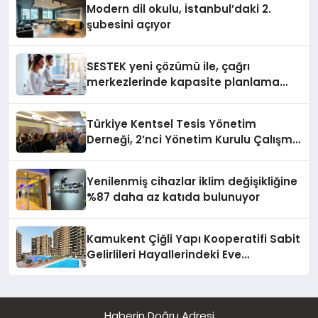
Modern dil okulu, İstanbul’daki 2.
şubesini açıyor
SESTEK yeni çözümü ile, çağrı
merkezlerinde kapasite planlama
verimliliğini 4 kat artırıyor
Türkiye Kentsel Tesis Yönetim
Derneği, 2’nci Yönetim Kurulu Çalışma
Kampı düzenlendi
Yenilenmiş cihazlar iklim değişikliğine
%87 daha az katıda bulunuyor
Kamukent Çiğli Yapı Kooperatifi Sabit
Gelirlileri Hayallerindeki Eve
Kavuşturacak
Haberin Doğru Adresi