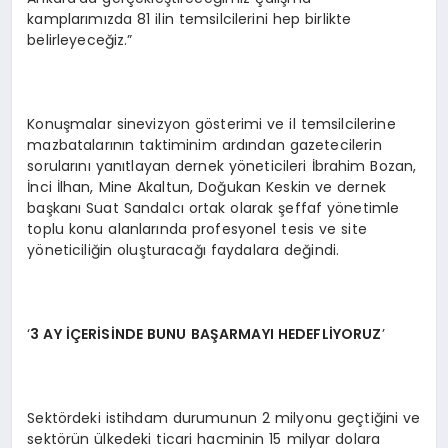
kamplarımızda 81 ilin temsilcilerini hep birlikte
belirleyeceğiz.”
Konuşmalar sinevizyon gösterimi ve il temsilcilerine
mazbatalarının taktiminim ardından gazetecilerin
sorularını yanıtlayan dernek yöneticileri İbrahim Bozan,
İnci İlhan, Mine Akaltun, Doğukan Keskin ve dernek
başkanı Suat Sandalcı ortak olarak şeffaf yönetimle
toplu konu alanlarında profesyonel tesis ve site
yöneticiliğin oluşturacağı faydalara değindi.
‘
3 AY
İÇ
ER
İSİ
NDE BUNU BA
Ş
ARMAYI HEDEFL
İYORUZ
’
Sektördeki istihdam durumunun 2 milyonu geçtiğini ve
sektörün ülkedeki ticari hacminin 15 milyar dolara