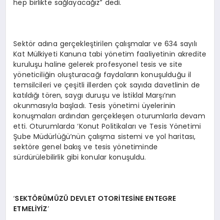
hep birlikte sağlayacağız” dedi.
Sektör adına gerçekleştirilen çalışmalar ve 634 sayılı
Kat Mülkiyeti Kanuna tabi yönetim faaliyetinin akredite
kuruluşu haline gelerek profesyonel tesis ve site
yöneticiliğin oluşturacağı faydaların konuşulduğu il
temsilcileri ve çeşitli illerden çok sayıda davetlinin de
katıldığı tören, saygı duruşu ve İstiklal Marşı’nın
okunmasıyla başladı. Tesis yönetimi üyelerinin
konuşmaları ardından gerçekleşen oturumlarla devam
etti. Oturumlarda ‘Konut Politikaları ve Tesis Yönetimi
Şube Müdürlüğü’nün çalışma sistemi ve yol haritası,
sektöre genel bakış ve tesis yönetiminde
sürdürülebilirlik gibi konular konuşuldu.
‘
SEKTÖR
Ü
M
Ü
ZÜ
DEVLET OTOR
İ
TES
İ
NE ENTEGRE
ETMEL
İ
Y
İZ
’