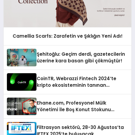
Camellia Scarfs: Zarafetin ve Şıklığın Yeni Adı!
Şehitoğlu: Geçim derdi, gazetecilerin
üzerine kara basan gibi çökmüştür!
CoinTR, Webrazzi Fintech 2024’te
kripto ekosisteminin tanınan
isimlerini ağırlayacak
Ehane.com, Profesyonel Mülk
Yönetimi İle Boş Konut Stokunu
Eritecek
Filtrasyon sektörü, 28-30 Ağustos’ta
IFTEX 2025’te buluşacak