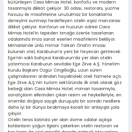
bütünleşen Casa Mimas Hotel, konforlu ve modern
tasarımıyla dikkat çekiyor. 30 odası, restoranı, yüzme
havuzu ile misafirlerine unutulmaz bir konaklama
deneyimi sunmayı hedefleyen otelin eşsiz manzarası
dikkat çekiyor. Konforun ve huzurun adresi Casa
Mimas Hotel’in tepeden tırnağa özenle tasarlanan
odalarında imza sanat eserleri misafirlerini bekliyor.
Mimarisinde ünlü mimar Tarkan Önal’ın imzası
bulunan otel, Karaburun’a yeni bir heyecan getirecek.
Ege’nin saklı bahçesi Karaburun’da yer alan otelin
yatırımcısı Karaburun sevdalısı Ege Zirve A.Ş. Yönetim
Kurulu Başkanı Özgür Cıngıllıoğlu, uzun süren
çalışmalarının ardından hayalindeki oteli hizmete açtı.
Ege Zirve A,Ş.’nin turizm sektöründe ilk oteli olarak göz
bebeği olan Casa Mimas Hotel; mimari tasarımıyla,
sanatçıların ellerinden çıkan resim ve heykelleriyle, en
önemlisi doğaya saygılı duruşuyla bir sonraki nesillere
daha iyi bir dünya bırakmaya kararlı bir anlayışla yola
çıkıyor.
Otelin teras katında yer alan dome odalar açılışa
katılanların yoğun ilgisini çekerken otelin restoran ve