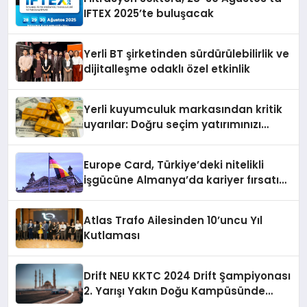
IFTEX 2025’te buluşacak
Yerli BT şirketinden sürdürülebilirlik ve
dijitalleşme odaklı özel etkinlik
Yerli kuyumculuk markasından kritik
uyarılar: Doğru seçim yatırımınızı
şekillendirir
Europe Card, Türkiye’deki nitelikli
işgücüne Almanya’da kariyer fırsatı
sununuyor
Atlas Trafo Ailesinden 10’uncu Yıl
Kutlaması
Drift NEU KKTC 2024 Drift Şampiyonası
2. Yarışı Yakın Doğu Kampüsünde
Gerçekleştirildi