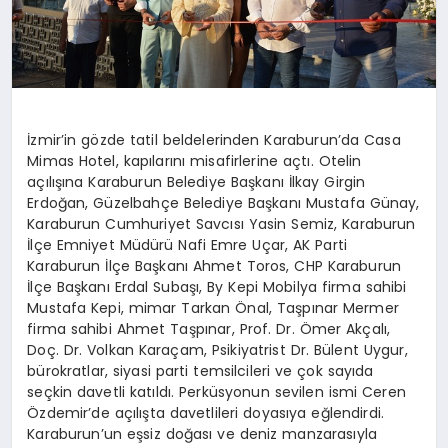
İzmir’in gözde tatil beldelerinden Karaburun’da Casa
Mimas Hotel, kapılarını misafirlerine açtı. Otelin
açılışına Karaburun Belediye Başkanı İlkay Girgin
Erdoğan, Güzelbahçe Belediye Başkanı Mustafa Günay,
Karaburun Cumhuriyet Savcısı Yasin Semiz, Karaburun
İlçe Emniyet Müdürü Nafi Emre Uçar, AK Parti
Karaburun İlçe Başkanı Ahmet Toros, CHP Karaburun
İlçe Başkanı Erdal Subaşı, By Kepi Mobilya firma sahibi
Mustafa Kepi, mimar Tarkan Önal, Taşpınar Mermer
firma sahibi Ahmet Taşpınar, Prof. Dr. Ömer Akçalı,
Doç. Dr. Volkan Karaçam, Psikiyatrist Dr. Bülent Uygur,
bürokratlar, siyasi parti temsilcileri ve çok sayıda
seçkin davetli katıldı. Perküsyonun sevilen ismi Ceren
Özdemir’de açılışta davetlileri doyasıya eğlendirdi.
Karaburun’un eşsiz doğası ve deniz manzarasıyla