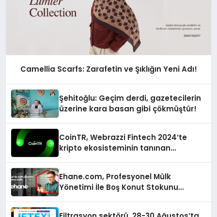
Camellia Scarfs: Zarafetin ve Şıklığın Yeni Adı!
Şehitoğlu: Geçim derdi, gazetecilerin
üzerine kara basan gibi çökmüştür!
CoinTR, Webrazzi Fintech 2024’te
kripto ekosisteminin tanınan
isimlerini ağırlayacak
Ehane.com, Profesyonel Mülk
Yönetimi İle Boş Konut Stokunu
Eritecek
Filtrasyon sektörü, 28-30 Ağustos’ta