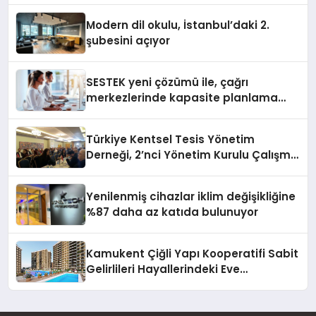
Modern dil okulu, İstanbul’daki 2.
şubesini açıyor
SESTEK yeni çözümü ile, çağrı
merkezlerinde kapasite planlama
verimliliğini 4 kat artırıyor
Türkiye Kentsel Tesis Yönetim
Derneği, 2’nci Yönetim Kurulu Çalışma
Kampı düzenlendi
Yenilenmiş cihazlar iklim değişikliğine
%87 daha az katıda bulunuyor
Kamukent Çiğli Yapı Kooperatifi Sabit
Gelirlileri Hayallerindeki Eve
Kavuşturacak