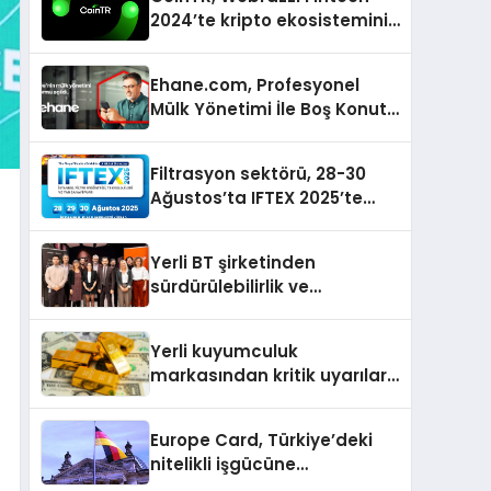
2024’te kripto ekosisteminin
tanınan isimlerini
ağırlayacak
Ehane.com, Profesyonel
Mülk Yönetimi İle Boş Konut
Stokunu Eritecek
Filtrasyon sektörü, 28-30
Ağustos’ta IFTEX 2025’te
buluşacak
Yerli BT şirketinden
sürdürülebilirlik ve
dijitalleşme odaklı özel
etkinlik
Yerli kuyumculuk
markasından kritik uyarılar:
Doğru seçim yatırımınızı
şekillendirir
Europe Card, Türkiye’deki
nitelikli işgücüne
Almanya’da kariyer fırsatı