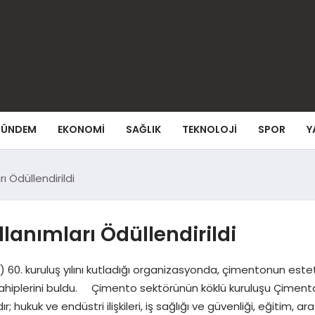
ÜNDEM
EKONOMI
SAĞLIK
TEKNOLOJI
SPOR
Y
ı Ödüllendirildi
lanımları Ödüllendirildi
) 60. kuruluş yılını kutladığı organizasyonda, çimentonun esteti
sahiplerini buldu. Çimento sektörünün köklü kuruluşu Çimento 
ukuk ve endüstri ilişkileri, iş sağlığı ve güvenliği, eğitim, ara