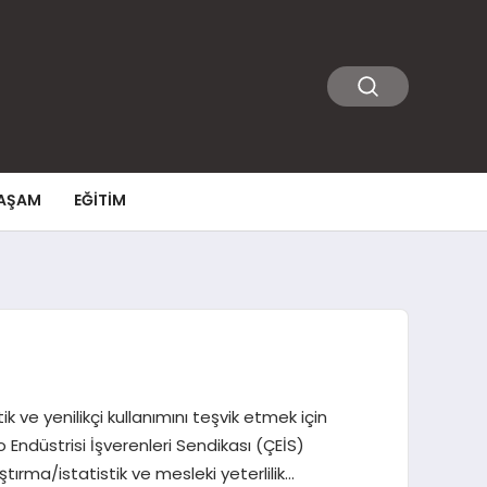
AŞAM
EĞITIM
k ve yenilikçi kullanımını teşvik etmek için
Endüstrisi İşverenleri Sendikası (ÇEİS)
ştırma/istatistik ve mesleki yeterlilik…