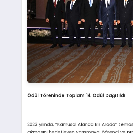
Ödü
l T
ö
reninde Toplam 14 Ödül Dağıtıldı
2023 yılında, “Kamusal Alanda Bir Arada” temas
çıkmasını hedefleyen yarışmaya, öğrenci ve pr