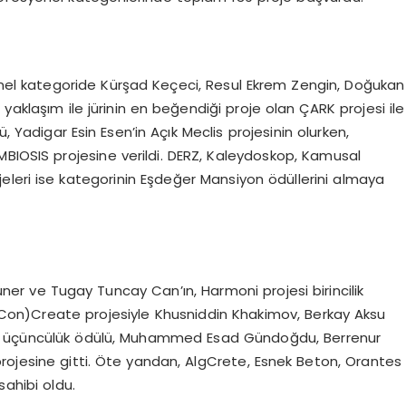
onel kategoride Kürşad Keçeci, Resul Ekrem Zengin, Doğukan
yaklaşım ile jürinin en beğendiği proje olan ÇARK projesi ile
ülü, Yadigar Esin Esen’in Açık Meclis projesinin olurken,
MBIOSIS projesine verildi. DERZ, Kaleydoskop, Kamusal
eleri ise kategorinin Eşdeğer Mansiyon ödüllerini almaya
er ve Tugay Tuncay Can’ın, Harmoni projesi birincilik
i (Con)Create projesiyle Khusniddin Khakimov, Berkay Aksu
in üçüncülük ödülü, Muhammed Esad Gündoğdu, Berrenur
rojesine gitti. Öte yandan, AlgCrete, Esnek Beton, Orantes
sahibi oldu.