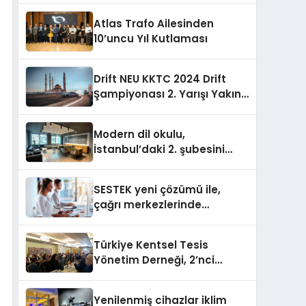
sununuyor
Atlas Trafo Ailesinden
10’uncu Yıl Kutlaması
Drift NEU KKTC 2024 Drift
Şampiyonası 2. Yarışı Yakın
Doğu Kampüsünde
Gerçekleştirildi
Modern dil okulu,
İstanbul’daki 2. şubesini
açıyor
SESTEK yeni çözümü ile,
çağrı merkezlerinde
kapasite planlama
verimliliğini 4 kat artırıyor
Türkiye Kentsel Tesis
Yönetim Derneği, 2’nci
Yönetim Kurulu Çalışma
Kampı düzenlendi
Yenilenmiş cihazlar iklim