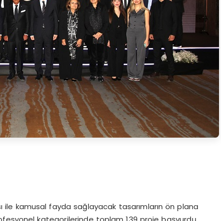
ı ile kamusal fayda sağlayacak tasarımların ön plana
ofesyonel kategorilerinde toplam 139 proje başvurdu.