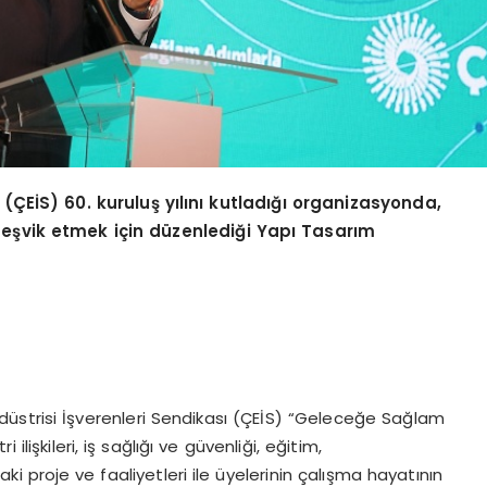
 (ÇEİS) 60. kuruluş yılını kutladığı organizasyonda,
teşvik etmek iç
in d
üzenlediği Yapı Tasarım
üstrisi İşverenleri Sendikası (ÇEİS) “Geleceğe Sağlam
ilişkileri, iş sağlığı ve güvenliği, eğitim,
aki proje ve faaliyetleri ile üyelerinin çalışma hayatının