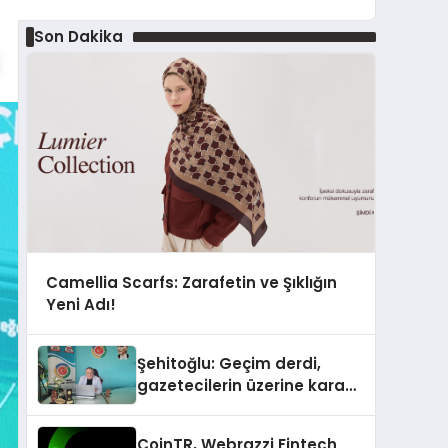
Son Dakika
Camellia Scarfs: Zarafetin ve Şıklığın
Yeni Adı!
Şehitoğlu: Geçim derdi,
gazetecilerin üzerine kara
basan gibi çökmüştür!
CoinTR, Webrazzi Fintech