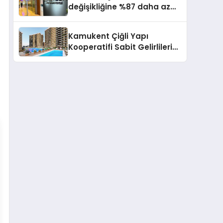
değişikliğine %87 daha az
katıda bulunuyor
Kamukent Çiğli Yapı
Kooperatifi Sabit Gelirlileri
Hayallerindeki Eve
Kavuşturacak