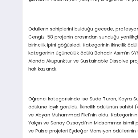
Ödüllerin sahiplerini bulduğu gecede, profesy
Cengiz; 58 projenin arasından sunduğu yenilikçi 
birincilik ipini göğüsledi. Kategorinin ikincilik öd
kategorinin üçüncülük ödülü Bahadır Asım’ın SY
Alanda Akupunktur ve Sustainable Dissolve proj
hak kazandı.
Öğrenci kategorisinde ise Sude Turan, Kayra Sun
ödülüne layık görüldü. İkincilik ödülünün sahib
ve Abyan Muhammad Fikri’nin oldu. Kategorin
Yalçın ve Senay Özsaydı’nın Midsommar isimli p
ve Pulse projeleri Eşdeğer Mansiyon ödüllerinin 