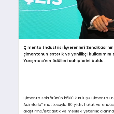
Ç
imento End
ü
strisi
İşverenleri Sendikası’nın
çimentonun estetik ve yenilikçi kullanımını 
Yarış
mas
ı’nın
ö
dülleri sahiplerini buldu.
Çimento sektörünün köklü kuruluşu Çimento End
Adımlarla” mottosuyla 60 yıldır; hukuk ve endüstri 
araştırma/istatistik ve mesleki yeterlilik alanınd