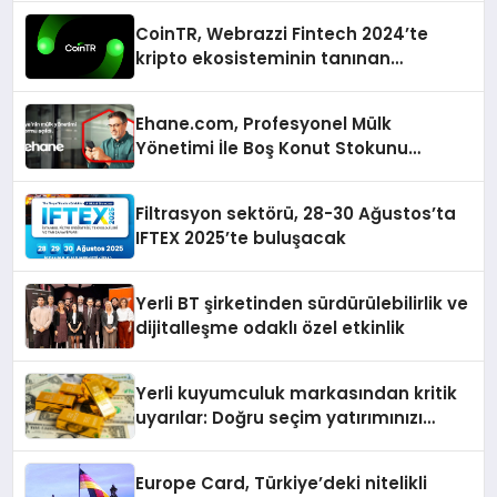
CoinTR, Webrazzi Fintech 2024’te
kripto ekosisteminin tanınan
isimlerini ağırlayacak
Ehane.com, Profesyonel Mülk
Yönetimi İle Boş Konut Stokunu
Eritecek
Filtrasyon sektörü, 28-30 Ağustos’ta
IFTEX 2025’te buluşacak
Yerli BT şirketinden sürdürülebilirlik ve
dijitalleşme odaklı özel etkinlik
Yerli kuyumculuk markasından kritik
uyarılar: Doğru seçim yatırımınızı
şekillendirir
Europe Card, Türkiye’deki nitelikli