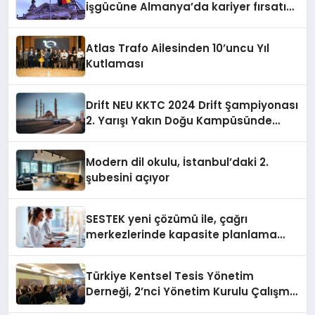
işgücüne Almanya’da kariyer fırsatı
sununuyor
Atlas Trafo Ailesinden 10’uncu Yıl
Kutlaması
Drift NEU KKTC 2024 Drift Şampiyonası
2. Yarışı Yakın Doğu Kampüsünde
Gerçekleştirildi
Modern dil okulu, İstanbul’daki 2.
şubesini açıyor
SESTEK yeni çözümü ile, çağrı
merkezlerinde kapasite planlama
verimliliğini 4 kat artırıyor
Türkiye Kentsel Tesis Yönetim
Derneği, 2’nci Yönetim Kurulu Çalışma
Kampı düzenlendi