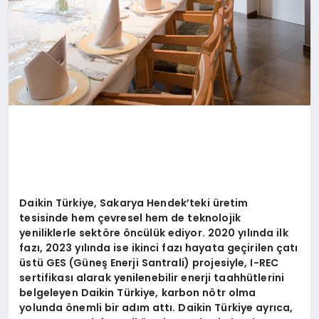
Daikin Türkiye, Sakarya Hendek
’
teki üretim
tesisinde hem çevresel hem de teknolojik
yeniliklerle sekt
ö
re
ö
ncülük ediyor. 2020 yılında ilk
fazı, 2023 yılında ise ikinci fazı hayata geçirilen çatı
üstü
GES (G
üneş Enerji Santrali) projesiyle, I-REC
sertifikası alarak yenilenebilir enerji taahhütlerini
belgeleyen Daikin Türkiye, karbon n
ö
tr olma
yolunda
ö
nemli bir adı
m att
ı. Daikin Türkiye ayrıca,