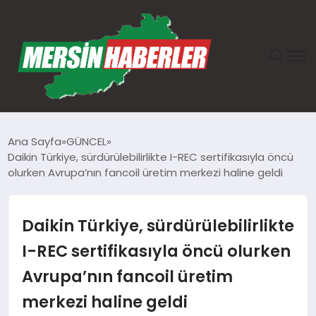
ANASAYFA
Ana Sayfa
GÜNCEL
Daikin Türkiye, sürdürülebilirlikte I-REC sertifikasıyla öncü
GÜNDEM
olurken Avrupa’nın fancoil üretim merkezi haline geldi
EKONOMI
Daikin Türkiye, sürdürülebilirlikte
SAĞLIK
I-REC sertifikasıyla öncü olurken
Avrupa’nın fancoil üretim
TEKNOLOJI
merkezi haline geldi
SPOR