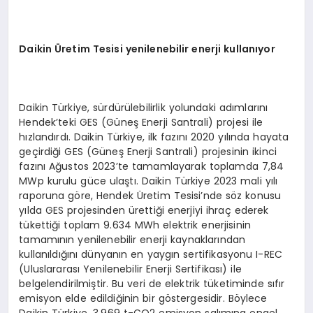
Daikin Üretim Tesisi yenilenebilir enerji kullanıyor
Daikin Türkiye, sürdürülebilirlik yolundaki adımlarını
Hendek’teki GES (Güneş Enerji Santrali) projesi ile
hızlandırdı. Daikin Türkiye, ilk fazını 2020 yılında hayata
geçirdiği GES (Güneş Enerji Santrali) projesinin ikinci
fazını Ağustos 2023’te tamamlayarak toplamda 7,84
MWp kurulu güce ulaştı. Daikin Türkiye 2023 mali yılı
raporuna göre, Hendek Üretim Tesisi’nde söz konusu
yılda GES projesinden ürettiği enerjiyi ihraç ederek
tükettiği toplam 9.634 MWh elektrik enerjisinin
tamamının yenilenebilir enerji kaynaklarından
kullanıldığını dünyanın en yaygın sertifikasyonu I-REC
(Uluslararası Yenilenebilir Enerji Sertifikası) ile
belgelendirilmiştir. Bu veri de elektrik tüketiminde sıfır
emisyon elde edildiğinin bir göstergesidir. Böylece
Daikin Türkiye, 3.969 t-CO2 emisyon salımına engel