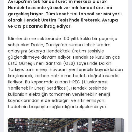
Avrupa
’
nın tek fancoil üretim merkezi olarak
Hendek tesisinde yüksek verimli fancoil üretimi
gerçekleştiriyor. T
üm kaset tipi fancoil serisini yerli
olarak Hendek
Ü
retim Tesisi’nde üreterek,
Avrupa
ve CIS pazarına ihraç ediyor.
İklimlendirme sektöründe 100 yıllık köklü bir geçmişe
sahip olan Daikin, Türkiye’de sürdürülebilir üretim
anlayışını Sakarya Hendek’teki üretim tesisiyle
güçlendirmeye devam ediyor. Hendek’te kurulan çatı
üstü Güneş Enerji Santrali (GES) sayesinde Daikin
Türkiye, tüm enerji ihtiyacını yenilenebilir kaynaklardan
karşılayarak, karbon nötr olma hedefi doğrultusunda
ilerliyor. Bu kapsamda alınan I-REC (Uluslararası
Yenilenebilir Enerji Sertifikası), Hendek tesisinde
kullanılan elektriğin tamamen yenilenebilir enerji
kaynaklarından elde edildiğini ve sıfır emisyon
hedefinin başarıyla sağlandığını belgelendiriyor.