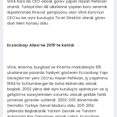
VitrA Karo’da CEO olarak görev yapan Hasan Pehlivan
atandı. Türkiye’den AB ülkelerine yapılan karo seramik
dışsatımında ihracat şampiyonu olan VitrA Karo’nun
CEO’su ise aynı kuruluşta Ticari Direktör olarak görev
alan Mert Karasu oldu.
Eczacıbaşı Ailesi
’
ne 2015
’
te katıldı
VitrA, Artema, burgbad ve İntema markalarıyla 105
uluslararası pazarda faaliyet gösteren Eczacıbaşı Yapı
Gereçleri’nin yeni CEO’su Hasan Pehlivan, iş yaşamına
1994’te Schlumberger’de Saha Mühendisi olarak
başladı. 2002 yılına dek aynı kuruluşta operasyon ve iş
geliştirme süreçlerinden sorumlu olacak şekilde farklı
yönetsel görevler üstlendi. 2002-2011 döneminde
Gemalto Türkiye Genel Müdürü oldu. 2011-2014
yıllarında Başbakanlık Yatırım Destek ve Tanıtım
Ajansı’nda Baş Danışman olarak çalıştı. Eczacıbaşı