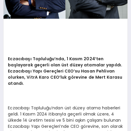
Eczacıbaşı Topluluğu
’
nda, 1 Kası
m 2024
’
ten
ba
şlayarak geçerli olan ü
st d
üzey atamalar yapıldı.
Eczacıbaşı Yapı
Gere
çleri CEO
’
su Hasan Pehlivan
olurken, VitrA Karo CEO
’
luk g
ö
revine de Mert Karasu
atandı.
Eczacıbaşı Topluluğu’ndan üst düzey atama haberleri
geldi. 1 Kasım 2024 itibarıyla geçerli olmak üzere, 4
ülkede 14 üretim tesisi ve 5 bini aşkın çalışanı bulunan
Eczacıbaşı Yapı Gereçleri’nde CEO görevine, son olarak