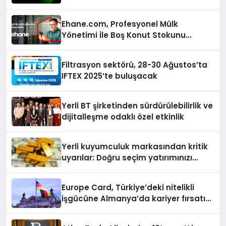
isimlerini ağırlayacak
Ehane.com, Profesyonel Mülk
Yönetimi İle Boş Konut Stokunu
Eritecek
Filtrasyon sektörü, 28-30 Ağustos’ta
IFTEX 2025’te buluşacak
Yerli BT şirketinden sürdürülebilirlik ve
dijitalleşme odaklı özel etkinlik
Yerli kuyumculuk markasından kritik
uyarılar: Doğru seçim yatırımınızı
şekillendirir
Europe Card, Türkiye’deki nitelikli
işgücüne Almanya’da kariyer fırsatı
sununuyor