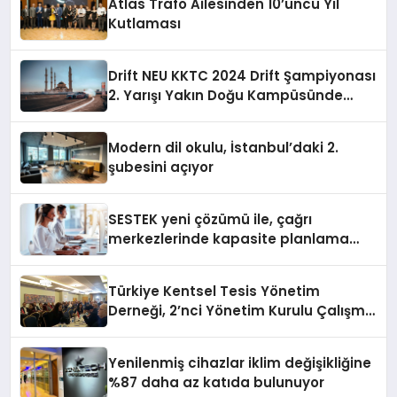
Atlas Trafo Ailesinden 10’uncu Yıl
Kutlaması
Drift NEU KKTC 2024 Drift Şampiyonası
2. Yarışı Yakın Doğu Kampüsünde
Gerçekleştirildi
Modern dil okulu, İstanbul’daki 2.
şubesini açıyor
SESTEK yeni çözümü ile, çağrı
merkezlerinde kapasite planlama
verimliliğini 4 kat artırıyor
Türkiye Kentsel Tesis Yönetim
Derneği, 2’nci Yönetim Kurulu Çalışma
Kampı düzenlendi
Yenilenmiş cihazlar iklim değişikliğine
%87 daha az katıda bulunuyor