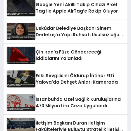
Google Yeni Akıllı Takip Cihazı Pixel
Tag ile Apple AirTag’e Rakip Oluyor
Üsküdar Belediye Başkanı Sinem
Dedetaş’a Yapı Ruhsatı Usulsüzlüğü
Soruşturması Kapsamında Gözaltı
Çin İran’a Füze Göndereceği
İddialarını Yalanladı
Eski Sevgilisini Öldürüp İntihar Etti
Yalova’da Dehşet Anları Kamerada
İstanbul’da Özel Sağlık Kuruluşlarına
473 Milyon Lira Ceza Uygulandı
İletişim Başkanı Duran İletişim
Fakülteleriyle Buluştu Stratejik İletişim