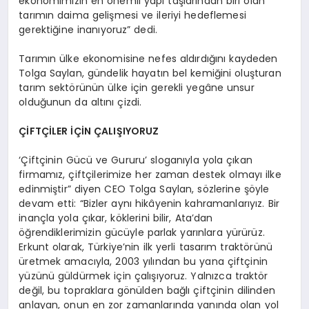
ekonomimizin en önemli yapı taşlarından biri olan
tarımın daima gelişmesi ve ileriyi hedeflemesi
gerektiğine inanıyoruz” dedi.
Tarımın ülke ekonomisine nefes aldırdığını kaydeden
Tolga Saylan, gündelik hayatın bel kemiğini oluşturan
tarım sektörünün ülke için gerekli yegâne unsur
olduğunun da altını çizdi.
ÇİFTÇİLER İÇİN ÇALIŞIYORUZ
‘Çiftçinin Gücü ve Gururu’ sloganıyla yola çıkan
firmamız, çiftçilerimize her zaman destek olmayı ilke
edinmiştir” diyen CEO Tolga Saylan, sözlerine şöyle
devam etti: “Bizler aynı hikâyenin kahramanlarıyız. Bir
inançla yola çıkar, köklerini bilir, Ata’dan
öğrendiklerimizin gücüyle parlak yarınlara yürürüz.
Erkunt olarak, Türkiye’nin ilk yerli tasarım traktörünü
üretmek amacıyla, 2003 yılından bu yana çiftçinin
yüzünü güldürmek için çalışıyoruz. Yalnızca traktör
değil, bu topraklara gönülden bağlı çiftçinin dilinden
anlayan, onun en zor zamanlarında yanında olan yol