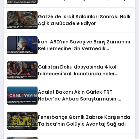
Vizyonunu Paylaştı
Gazze’de İsrail Saldırıları Sonrası Halk
Açlıkla Mücadele Ediyor
İran: ABD’nin Savaş ve Barış Zamanını
Belirlemesine İzin Vermedik
Vermeyeceğiz
Gülistan Doku dosyasında 4 koli
bilmecesi Vali konutunda neler
yaşandı
Adalet Bakanı Akın Gürlek TRT
Haber’de Ahbap Soruşturmasını
Açıkladı
Fenerbahçe Gornik Zabrze Karşısında
Talisca’nın Golüyle Avantaj Sağladı