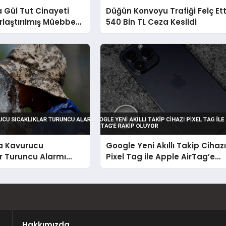
 Gül Tut Cinayeti
Düğün Konvoyu Trafiği Felç Ett
ırlaştırılmış Müebbet
540 Bin TL Ceza Kesildi
ebi
da Kavurucu
Google Yeni Akıllı Takip Cihaz
ar Turuncu Alarmı
Pixel Tag ile Apple AirTag’e
Rakip Oluyor
Hakkımızda