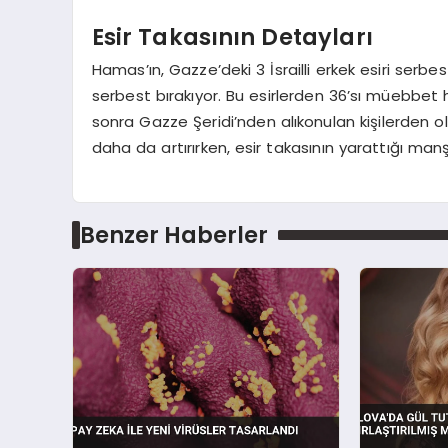
Esir Takasının Detayları
Hamas’ın, Gazze’deki 3 İsrailli erkek esiri serbest 
serbest bırakıyor. Bu esirlerden 36’sı müebbet h
sonra Gazze Şeridi’nden alıkonulan kişilerden oluş
daha da artırırken, esir takasının yarattığı man
Benzer Haberler