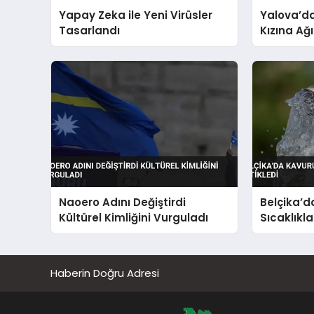
Yapay Zeka ile Yeni Virüsler
Yalova’da
Tasarlandı
Kızına Ağ
Hapis Tal
Naoero Adını Değiştirdi
Belçika’
Kültürel Kimliğini Vurguladı
Sıcaklıkl
Tetikledi
Haberin Doğru Adresi