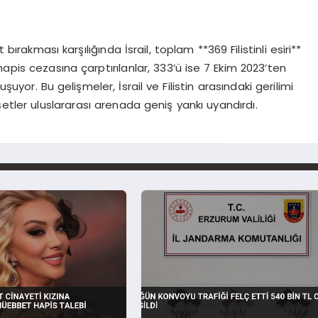
bırakması karşılığında İsrail, toplam **369 Filistinli esiri**
apis cezasına çarptırılanlar, 333’ü ise 7 Ekim 2023’ten
uyor. Bu gelişmeler, İsrail ve Filistin arasındaki gerilimi
şetler uluslararası arenada geniş yankı uyandırdı.