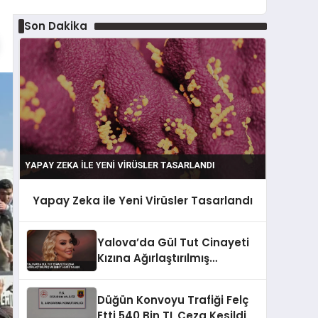
Son Dakika
Yapay Zeka ile Yeni Virüsler Tasarlandı
Yalova’da Gül Tut Cinayeti
Kızına Ağırlaştırılmış
Müebbet Hapis Talebi
Düğün Konvoyu Trafiği Felç
Etti 540 Bin TL Ceza Kesildi