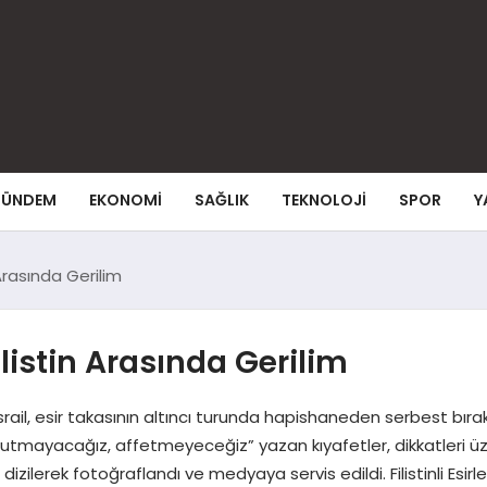
ÜNDEM
EKONOMI
SAĞLIK
TEKNOLOJI
SPOR
Y
 Arasında Gerilim
ilistin Arasında Gerilim
ler İsrail, esir takasının altıncı turunda hapishaneden serbest bırakıl
unutmayacağız, affetmeyeceğiz” yazan kıyafetler, dikkatleri üze
zilerek fotoğraflandı ve medyaya servis edildi. Filistinli Esirl