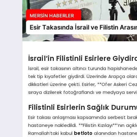
İsrail’in Filistinli Esirlere Giydi
İsrail, esir takasının altıncı turunda hapishaneden 
tek tip kıyafetler giydirdi. Üzerinde Arapça o
dikkatleri üzerine çekti. Esirler, **Ofer Askeri
sıraya dizilerek fotoğraflandı ve medyaya servis
Filistinli Esirlerin Sağlık Duru
Esir takası anlaşması kapsamında serbest bırakıla
hastaneye nakledildi. **Filistin Kızılayı**’nın 
Ramallah’taki kabul
betloto
alanından hastaney