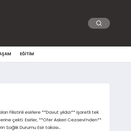
AŞAM
EĞITIM
an Filistinli esirlere **Davut yıldızı** işaretli tek
rine çekti. Esirler, **Ofer Askeri Cezaevi’nden**
erin Sağlık Durumu Esir takası…