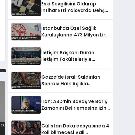
Eski Sevgilisini Öldürüp
İntihar Etti Yalova’da Dehşet
Anları Kamerada
İstanbul’da Özel Sağlık
Kuruluşlarına 473 Milyon Lira
Ceza Uygulandı
İletişim Başkanı Duran
İletişim Fakülteleriyle
Buluştu Stratejik İletişim
Vizyonunu Paylaştı
Gazze’de İsrail Saldırıları
Sonrası Halk Açlıkla
Mücadele Ediyor
İran: ABD’nin Savaş ve Barış
Zamanını Belirlemesine İzin
Vermedik Vermeyeceğiz
Gülistan Doku dosyasında 4
koli bilmecesi Vali