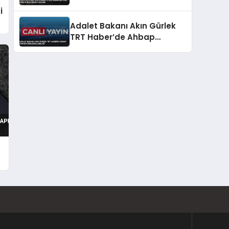
konutunda neler yaşandı
i
Adalet Bakanı Akın Gürlek
TRT Haber’de Ahbap
Soruşturmasını Açıkladı
ı