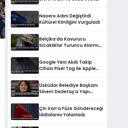
Naoero Adını Değiştirdi
Kültürel Kimliğini Vurguladı
Belçika’da Kavurucu
Sıcaklıklar Turuncu Alarmı
Tetikledi
Google Yeni Akıllı Takip
Cihazı Pixel Tag ile Apple
AirTag’e Rakip Oluyor
Üsküdar Belediye Başkanı
Sinem Dedetaş’a Yapı
Ruhsatı Usulsüzlüğü
Soruşturması Kapsamında
Çin İran’a Füze Göndereceği
Gözaltı
İddialarını Yalanladı