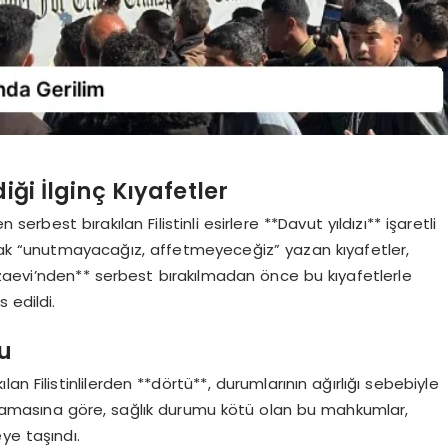
rdiği İlginç Kıyafetler
serbest bırakılan Filistinli esirlere **Davut yıldızı** işaretli
larak “unutmayacağız, affetmeyeceğiz” yazan kıyafetler,
 Cezaevi’nden** serbest bırakılmadan önce bu kıyafetlerle
 edildi.
mu
n Filistinlilerden **dörtü**, durumlarının ağırlığı sebebiyle
açıklamasına göre, sağlık durumu kötü olan bu mahkumlar,
e taşındı.