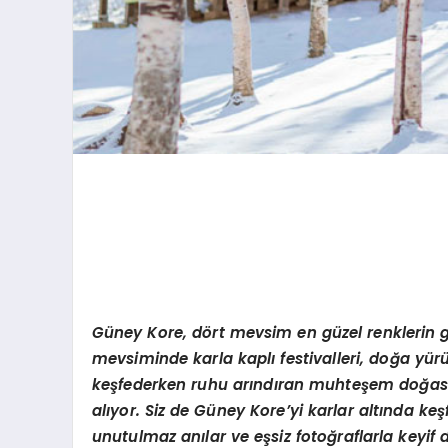
Gü
ney Kore, d
ö
rt mevsim en güzel renklerin 
mevsiminde karla kaplı festivalleri, doğ
a y
ürü
keşfederken ruhu arındıran muhteş
em do
ğas
alıyor. Siz de Güney Kore
’
yi karlar altında k
unutulmaz anılar ve eşsiz fotoğraflarla keyif d