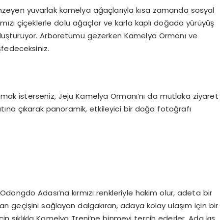
zeyen yuvarlak kamelya ağaçlarıyla kısa zamanda sosyal
mızı çiçeklerle dolu ağaçlar ve karla kaplı doğada yürüyüş
oluşturuyor. Arboretumu gezerken Kamelya Ormanı ve
fedeceksiniz.
lamak isterseniz, Jeju Kamelya Ormanı’nı da mutlaka ziyaret
atına çıkarak panoramik, etkileyici bir doğa fotoğrafı
Odongdo Adası’na kırmızı renkleriyle hakim olur, adeta bir
 geçişini sağlayan dalgakıran, adaya kolay ulaşım için bir
k için sıklıkla Kamelya Treni’ne binmeyi tercih ederler. Ada kış