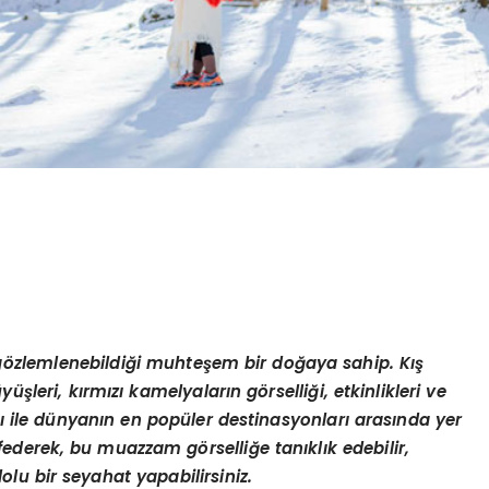
g
ö
zlemlenebildiği muhteşem bir doğaya sahip. Kış
yüşleri, kırmızı kamelyaların g
ö
rselliği, etkinlikleri ve
ı ile dünyanı
n en pop
üler destinasyonları arasında yer
eşfederek, bu muazzam g
ö
rselliğ
e tan
ıklık edebilir,
olu bir seyahat yapabilirsiniz.