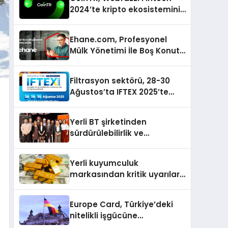
2024’te kripto ekosisteminin
tanınan isimlerini
ağırlayacak
Ehane.com, Profesyonel
Mülk Yönetimi İle Boş Konut
Stokunu Eritecek
Filtrasyon sektörü, 28-30
Ağustos’ta IFTEX 2025’te
buluşacak
Yerli BT şirketinden
sürdürülebilirlik ve
dijitalleşme odaklı özel
etkinlik
Yerli kuyumculuk
markasından kritik uyarılar:
Doğru seçim yatırımınızı
şekillendirir
Europe Card, Türkiye’deki
nitelikli işgücüne
Almanya’da kariyer fırsatı