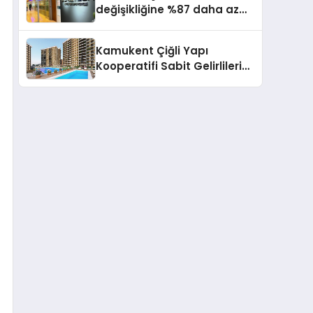
değişikliğine %87 daha az
katıda bulunuyor
Kamukent Çiğli Yapı
Kooperatifi Sabit Gelirlileri
Hayallerindeki Eve
Kavuşturacak