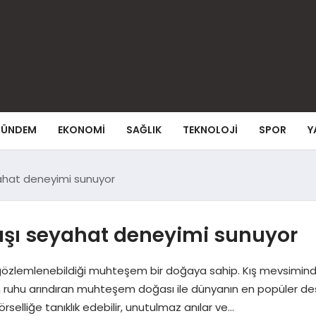
ÜNDEM
EKONOMI
SAĞLIK
TEKNOLOJI
SPOR
Y
eyahat deneyimi sunuyor
 dışı seyahat deneyimi sunuyor
emlenebildiği muhteşem bir doğaya sahip. Kış mevsiminde karl
ken ruhu arındıran muhteşem doğası ile dünyanın en popüler des
selliğe tanıklık edebilir, unutulmaz anılar ve…