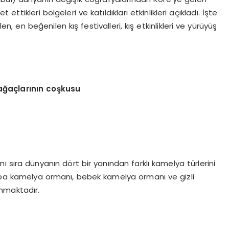
tikleri bölgeleri ve katıldıkları etkinlikleri açıkladı. İşte
n, en beğenilen kış festivalleri, kış etkinlikleri ve yürüyüş
ağaçlarını
n co
şkusu
ı sıra dünyanın dört bir yanından farklı kamelya türlerini
rupa kamelya ormanı, bebek kamelya ormanı ve gizli
unmaktadır.