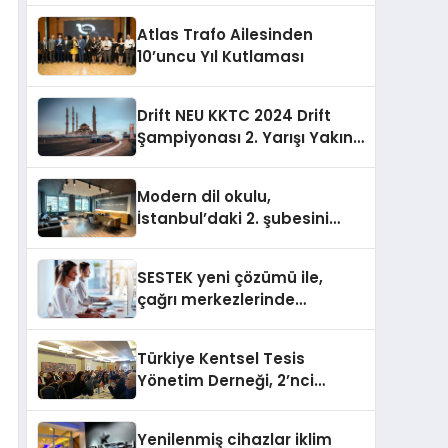
sununuyor
Atlas Trafo Ailesinden
10’uncu Yıl Kutlaması
Drift NEU KKTC 2024 Drift
Şampiyonası 2. Yarışı Yakın
Doğu Kampüsünde
Gerçekleştirildi
Modern dil okulu,
İstanbul’daki 2. şubesini
açıyor
SESTEK yeni çözümü ile,
çağrı merkezlerinde
kapasite planlama
verimliliğini 4 kat artırıyor
Türkiye Kentsel Tesis
Yönetim Derneği, 2’nci
Yönetim Kurulu Çalışma
Kampı düzenlendi
Yenilenmiş cihazlar iklim