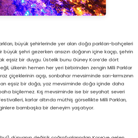
rkları, büyük şehirlerinde yer alan doğa parkları-bahçeleri
 bir büyük şehri gezerken ansızın doğanın içine kaçıp, şehrin
lmak eşsiz bir duygu. Üstelik bunu Güney Kore’de dört
 ülkenin hemen her yeri birbirinden zengin Milli Parklar
raz çiçeklerinin açışı, sonbahar mevsiminde sarı-kırmızının
luşan eşsiz bir doğa, yaz mevsiminde doğa içinde daha
 paha biçilemez. Kış mevsiminde ise bir seyahat severi
ivalleri, karlar altında müthiş görsellikte Milli Parkları,
gezginlere bambaşka bir deneyim yaşatıyor.
bul) dünyanın değişik coğrafyalarından Kore’ye gelen