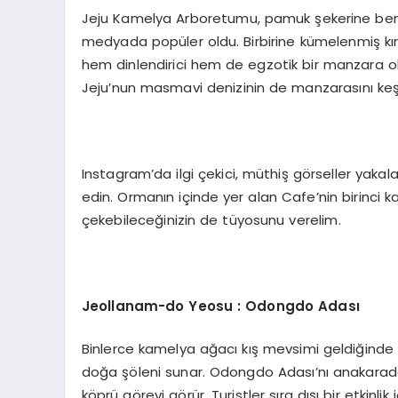
Jeju Kamelya Arboretumu, pamuk şekerine ben
medyada popüler oldu. Birbirine kümelenmiş kır
hem dinlendirici hem de egzotik bir manzara 
Jeju’nun masmavi denizinin de manzarasını keş
Instagram’da ilgi çekici, müthiş görseller yaka
edin. Ormanın içinde yer alan Cafe’nin birinci k
çekebileceğinizin de tüyosunu verelim.
Jeollanam-do Yeosu : Odongdo Adası
Binlerce kamelya ağacı kış mevsimi geldiğinde 
doğa şöleni sunar. Odongdo Adası’nı anakaradan
köprü görevi görür. Turistler sıra dışı bir etkinli