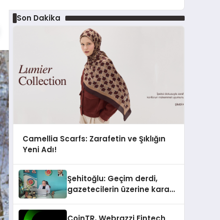
Son Dakika
Camellia Scarfs: Zarafetin ve Şıklığın
Yeni Adı!
Şehitoğlu: Geçim derdi,
gazetecilerin üzerine kara
basan gibi çökmüştür!
CoinTR, Webrazzi Fintech