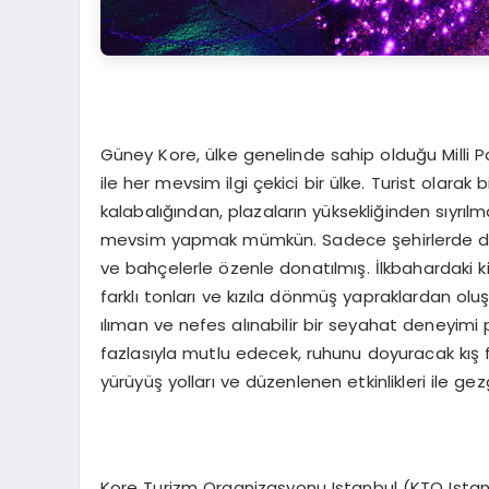
Güney Kore, ülke genelinde sahip olduğu Milli Pa
ile her mevsim ilgi çekici bir ülke. Turist olarak
kalabalığından, plazaların yüksekliğinden sıyrı
mevsim yapmak mümkün. Sadece şehirlerde değil,
ve bahçelerle özenle donatılmış. İlkbahardaki ki
farklı tonları ve kızıla dönmüş yapraklardan o
ılıman ve nefes alınabilir bir seyahat deneyimi
fazlasıyla mutlu edecek, ruhunu doyuracak kış fest
yürüyüş yolları ve düzenlenen etkinlikleri ile 
Kore Turizm Organizasyonu Istanbul (KTO Istan