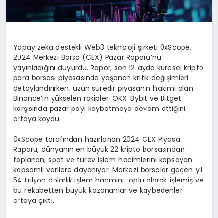
Yapay zeka destekli Web3 teknoloji şirketi 0xScope,
2024 Merkezi Borsa (CEX) Pazar Raporu’nu
yayınladığını duyurdu. Rapor, son 12 ayda küresel kripto
para borsası piyasasında yaşanan kritik değişimleri
detaylandırırken, uzun süredir piyasanın hakimi olan
Binance’in yükselen rakipleri OKX, Bybit ve Bitget
karşısında pazar payı kaybetmeye devam ettiğini
ortaya koydu.
0xScope tarafından hazırlanan 2024 CEX Piyasa
Raporu, dünyanın en büyük 22 kripto borsasından
toplanan, spot ve türev işlem hacimlerini kapsayan
kapsamlı verilere dayanıyor. Merkezi borsalar geçen yıl
54 trilyon dolarlık işlem hacmini toplu olarak işlemiş ve
bu rekabetten büyük kazananlar ve kaybedenler
ortaya çıktı.