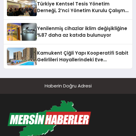
Türkiye Kentsel Tesis Yönetim
Derneği, 2’nci Yönetim Kurulu Çalışma
Kampı düzenlendi
Yenilenmiş cihazlar iklim değişikliğine
%87 daha az katıda bulunuyor
Kamukent Çiğli Yapı Kooperatifi Sabit
Gelirlileri Hayallerindeki Eve
Kavuşturacak
Haberin Doğru Adresi