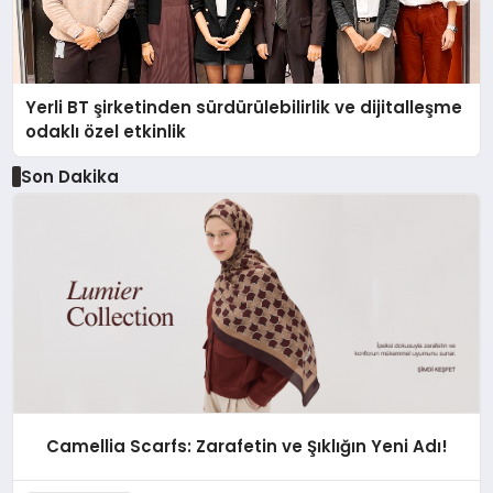
Yerli BT şirketinden sürdürülebilirlik ve dijitalleşme
odaklı özel etkinlik
Son Dakika
Camellia Scarfs: Zarafetin ve Şıklığın Yeni Adı!