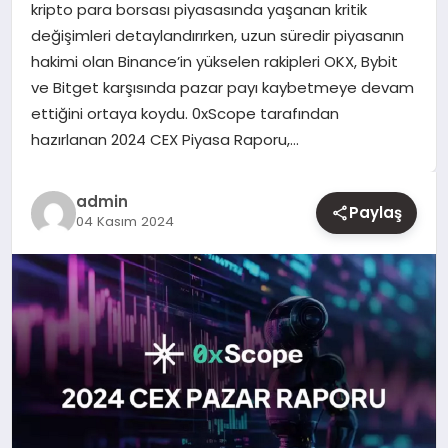
kripto para borsası piyasasında yaşanan kritik
değişimleri detaylandırırken, uzun süredir piyasanın
YAŞAM
hakimi olan Binance’in yükselen rakipleri OKX, Bybit
ve Bitget karşısında pazar payı kaybetmeye devam
EĞITIM
ettiğini ortaya koydu. 0xScope tarafından
hazırlanan 2024 CEX Piyasa Raporu,…
admin
Paylaş
04 Kasım 2024