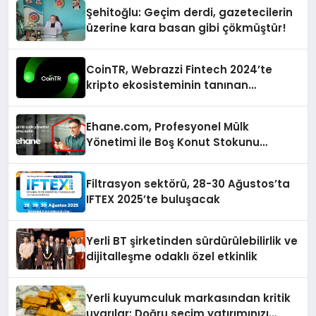
Şehitoğlu: Geçim derdi, gazetecilerin
üzerine kara basan gibi çökmüştür!
CoinTR, Webrazzi Fintech 2024’te
kripto ekosisteminin tanınan
isimlerini ağırlayacak
Ehane.com, Profesyonel Mülk
Yönetimi İle Boş Konut Stokunu
Eritecek
Filtrasyon sektörü, 28-30 Ağustos’ta
IFTEX 2025’te buluşacak
Yerli BT şirketinden sürdürülebilirlik ve
dijitalleşme odaklı özel etkinlik
Yerli kuyumculuk markasından kritik
uyarılar: Doğru seçim yatırımınızı