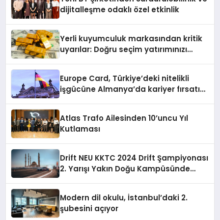
dijitalleşme odaklı özel etkinlik
Yerli kuyumculuk markasından kritik
uyarılar: Doğru seçim yatırımınızı
şekillendirir
Europe Card, Türkiye’deki nitelikli
işgücüne Almanya’da kariyer fırsatı
sununuyor
Atlas Trafo Ailesinden 10’uncu Yıl
Kutlaması
Drift NEU KKTC 2024 Drift Şampiyonası
2. Yarışı Yakın Doğu Kampüsünde
Gerçekleştirildi
Modern dil okulu, İstanbul’daki 2.
şubesini açıyor