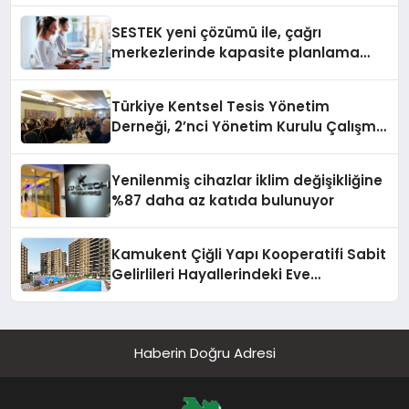
SESTEK yeni çözümü ile, çağrı
merkezlerinde kapasite planlama
verimliliğini 4 kat artırıyor
Türkiye Kentsel Tesis Yönetim
Derneği, 2’nci Yönetim Kurulu Çalışma
Kampı düzenlendi
Yenilenmiş cihazlar iklim değişikliğine
%87 daha az katıda bulunuyor
Kamukent Çiğli Yapı Kooperatifi Sabit
Gelirlileri Hayallerindeki Eve
Kavuşturacak
Haberin Doğru Adresi