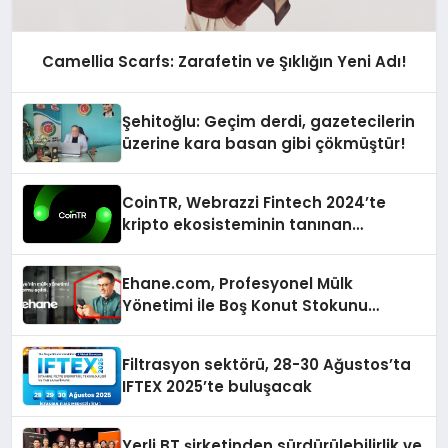
Camellia Scarfs: Zarafetin ve Şıklığın Yeni Adı!
Şehitoğlu: Geçim derdi, gazetecilerin
üzerine kara basan gibi çökmüştür!
CoinTR, Webrazzi Fintech 2024’te
kripto ekosisteminin tanınan
isimlerini ağırlayacak
Ehane.com, Profesyonel Mülk
Yönetimi İle Boş Konut Stokunu
Eritecek
Filtrasyon sektörü, 28-30 Ağustos’ta
IFTEX 2025’te buluşacak
Yerli BT şirketinden sürdürülebilirlik ve