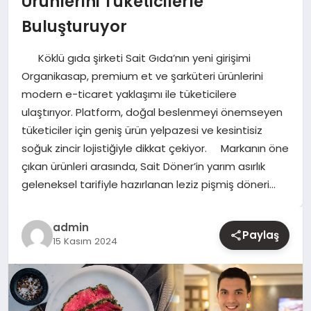
Ürünlerini Tüketicilerle
Buluşturuyor
YAŞAM
Köklü gıda şirketi Sait Gıda’nın yeni girişimi
EĞITIM
Organikasap, premium et ve şarküteri ürünlerini
modern e-ticaret yaklaşımı ile tüketicilere
ulaştırıyor. Platform, doğal beslenmeyi önemseyen
tüketiciler için geniş ürün yelpazesi ve kesintisiz
soğuk zincir lojistiğiyle dikkat çekiyor. Markanın öne
çıkan ürünleri arasında, Sait Döner’in yarım asırlık
geleneksel tarifiyle hazırlanan leziz pişmiş döneri…
admin
Paylaş
15 Kasım 2024