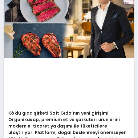
K
ö
klü gı
da
şirketi Sait Gıda’nın yeni girişimi
Organikasap, premium et ve şarküteri ürünlerini
modern e-ticaret yaklaşımı ile tüketicilere
ulaştırıyor. Platform, doğal beslenmeyi
ö
nemseyen