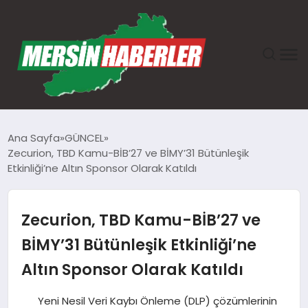
ANASAYFA
Ana Sayfa
GÜNCEL
Zecurion, TBD Kamu-BİB’27 ve BİMY’31 Bütünleşik
GÜNDEM
Etkinliği’ne Altın Sponsor Olarak Katıldı
EKONOMI
Zecurion, TBD Kamu-BİB’27 ve
SAĞLIK
BİMY’31 Bütünleşik Etkinliği’ne
Altın Sponsor Olarak Katıldı
TEKNOLOJI
Yeni Nesil Veri Kaybı Önleme (DLP) çözümlerinin
SPOR