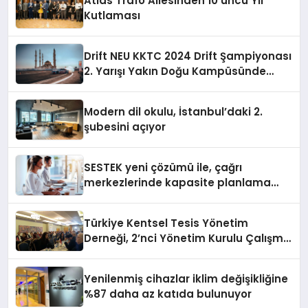
Atlas Trafo Ailesinden 10’uncu Yıl
Kutlaması
Drift NEU KKTC 2024 Drift Şampiyonası
2. Yarışı Yakın Doğu Kampüsünde
Gerçekleştirildi
Modern dil okulu, İstanbul’daki 2.
şubesini açıyor
SESTEK yeni çözümü ile, çağrı
merkezlerinde kapasite planlama
verimliliğini 4 kat artırıyor
Türkiye Kentsel Tesis Yönetim
Derneği, 2’nci Yönetim Kurulu Çalışma
Kampı düzenlendi
Yenilenmiş cihazlar iklim değişikliğine
%87 daha az katıda bulunuyor