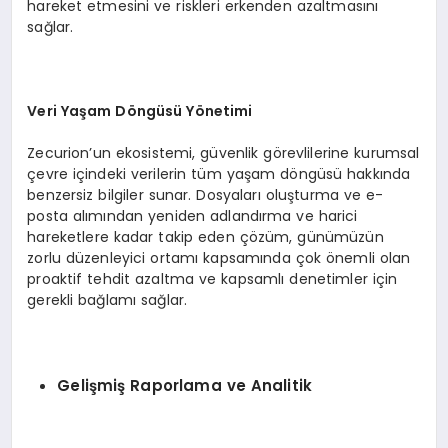
hareket etmesini ve riskleri erkenden azaltmasını
sağlar.
Veri Ya
ş
am D
ö
ng
ü
s
ü Yö
netimi
Zecurion’un ekosistemi, güvenlik görevlilerine kurumsal
çevre içindeki verilerin tüm yaşam döngüsü hakkında
benzersiz bilgiler sunar. Dosyaları oluşturma ve e-
posta alımından yeniden adlandırma ve harici
hareketlere kadar takip eden çözüm, günümüzün
zorlu düzenleyici ortamı kapsamında çok önemli olan
proaktif tehdit azaltma ve kapsamlı denetimler için
gerekli bağlamı sağlar.
Geli
ş
mi
ş
Raporlama ve Analitik