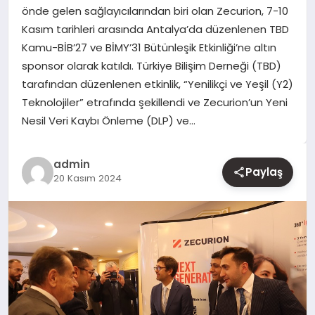
önde gelen sağlayıcılarından biri olan Zecurion, 7-10
Kasım tarihleri arasında Antalya’da düzenlenen TBD
YAŞAM
Kamu-BİB’27 ve BİMY’31 Bütünleşik Etkinliği’ne altın
sponsor olarak katıldı. Türkiye Bilişim Derneği (TBD)
EĞITIM
tarafından düzenlenen etkinlik, “Yenilikçi ve Yeşil (Y2)
Teknolojiler” etrafında şekillendi ve Zecurion’un Yeni
Nesil Veri Kaybı Önleme (DLP) ve…
admin
Paylaş
20 Kasım 2024