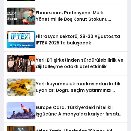
isimlerini ağırlayacak
Ehane.com, Profesyonel Mülk
Yönetimi İle Boş Konut Stokunu
Eritecek
Filtrasyon sektörü, 28-30 Ağustos’ta
IFTEX 2025’te buluşacak
Yerli BT şirketinden sürdürülebilirlik ve
dijitalleşme odaklı özel etkinlik
Yerli kuyumculuk markasından kritik
uyarılar: Doğru seçim yatırımınızı
şekillendirir
Europe Card, Türkiye’deki nitelikli
işgücüne Almanya’da kariyer fırsatı
sununuyor