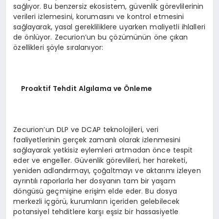
sağlıyor. Bu benzersiz ekosistem, güvenlik görevlilerinin
verileri izlemesini, korumasını ve kontrol etmesini
sağlayarak, yasal gerekliliklere uyarken maliyetli ihlalleri
de önlüyor. Zecurion’un bu çözümünün öne çıkan
özellikleri şöyle sıralanıyor:
Proaktif Tehdit Alg
ı
lama ve
Ö
nleme
Zecurion’un DLP ve DCAP teknolojileri, veri
faaliyetlerinin gerçek zamanlı olarak izlenmesini
sağlayarak yetkisiz eylemleri artmadan önce tespit
eder ve engeller. Güvenlik görevlileri, her hareketi,
yeniden adlandırmayı, çoğaltmayı ve aktarımı izleyen
ayrıntılı raporlarla her dosyanın tam bir yaşam
döngüsü geçmişine erişim elde eder. Bu dosya
merkezli içgörü, kurumların içeriden gelebilecek
potansiyel tehditlere karşı eşsiz bir hassasiyetle