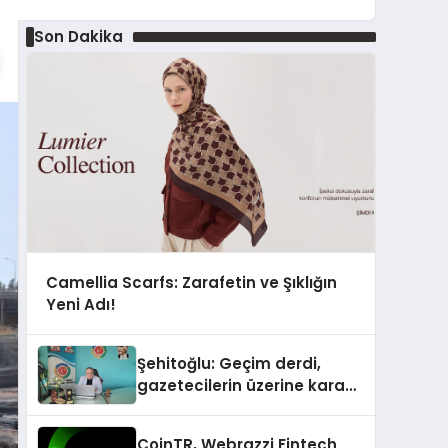
Son Dakika
Camellia Scarfs: Zarafetin ve Şıklığın
Yeni Adı!
Şehitoğlu: Geçim derdi,
gazetecilerin üzerine kara
basan gibi çökmüştür!
CoinTR, Webrazzi Fintech