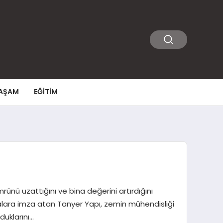
AŞAM
EĞITIM
nü uzattığını ve bina değerini artırdığını
alara imza atan Tanyer Yapı, zemin mühendisliği
duklarını…