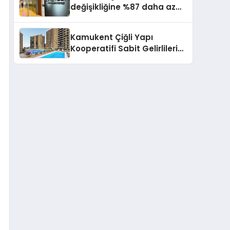
değişikliğine %87 daha az
katıda bulunuyor
Kamukent Çiğli Yapı
Kooperatifi Sabit Gelirlileri
Hayallerindeki Eve
Kavuşturacak