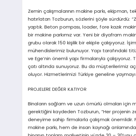
Zemin çalışmalarının makine parkı, ekipman, te
hatırlatan Tozburun, sözlerini şöyle sürdürdü: “Z
yaptık. Beton pompası, loader, fore kazık makine
bir makine parkımız var. Yeni bir diyafram makin
grubu olarak 150 kişilik bir ekiple çalışıyoruz.
mühendislerimiz bulunuyor. Yapı tarafındaki titi
ve Ege’nin önemli yapı firmalarıyla çalışıyoruz. T
çatı altında sunuyoruz. Bu da müşterilerimiz açısı
oluyor. Hizmetlerimizi Türkiye geneline yaymayı
PROJELERE DEĞER KATIYOR
Binaların sağlam ve uzun ömürlü olmaları için 
gerektiğini kaydeden Tozburun, “Her projenin zem
deneyime sahip firmalarla çalışmak önemlidir. 
makine parkı, hem de insan kaynağı anlamında c
binanın toplam maliyetinin yüzde 20 – 30’unu ol