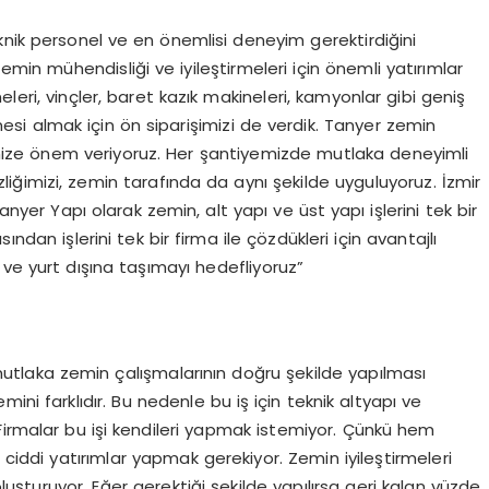
knik personel ve en önemlisi deneyim gerektirdiğini
emin mühendisliği ve iyileştirmeleri için önemli yatırımlar
leri, vinçler, baret kazık makineleri, kamyonlar gibi geniş
esi almak için ön siparişimizi de verdik. Tanyer zemin
 İşimize önem veriyoruz. Her şantiyemizde mutlaka deneyimli
zliğimizi, zemin tarafında da aynı şekilde uyguluyoruz. İzmir
anyer Yapı olarak zemin, alt yapı ve üst yapı işlerini tek bir
ndan işlerini tek bir firma ile çözdükleri için avantajlı
 ve yurt dışına taşımayı hedefliyoruz”
mutlaka zemin çalışmalarının doğru şekilde yapılması
ini farklıdır. Bu nedenle bu iş için teknik altyapı ve
Firmalar bu işi kendileri yapmak istemiyor. Çünkü hem
iddi yatırımlar yapmak gerekiyor. Zemin iyileştirmeleri
uşturuyor. Eğer gerektiği şekilde yapılırsa geri kalan yüzde