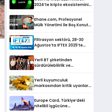
2024’te kripto ekosisteminin
tanınan isimlerini
ağırlayacak
Ehane.com, Profesyonel
Mülk Yönetimi İle Boş Konut
Stokunu Eritecek
Filtrasyon sektörü, 28-30
Ağustos’ta IFTEX 2025’te
buluşacak
Yerli BT şirketinden
sürdürülebilirlik ve
dijitalleşme odaklı özel
etkinlik
Yerli kuyumculuk
markasından kritik uyarılar:
Doğru seçim yatırımınızı
şekillendirir
Europe Card, Türkiye’deki
nitelikli işgücüne
Almanya’da kariyer fırsatı