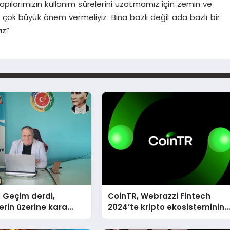
ve yapılarımızın kullanım sürelerini uzatmamız için zemin ve
) çok büyük önem vermeliyiz. Bina bazlı değil ada bazlı bir
ız”
: Geçim derdi,
CoinTR, Webrazzi Fintech
erin üzerine kara
2024’te kripto ekosisteminin
bi çökmüştür!
tanınan isimlerini ağırlayaca