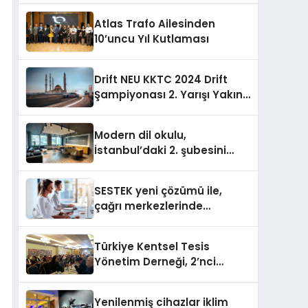
sununuyor
Atlas Trafo Ailesinden
10’uncu Yıl Kutlaması
Drift NEU KKTC 2024 Drift
Şampiyonası 2. Yarışı Yakın
Doğu Kampüsünde
Gerçekleştirildi
Modern dil okulu,
İstanbul’daki 2. şubesini
açıyor
SESTEK yeni çözümü ile,
çağrı merkezlerinde
kapasite planlama
verimliliğini 4 kat artırıyor
Türkiye Kentsel Tesis
Yönetim Derneği, 2’nci
Yönetim Kurulu Çalışma
Kampı düzenlendi
Yenilenmiş cihazlar iklim