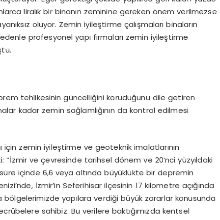
onlarca liralık bir binanın zeminine gereken önem verilmezse
anıksız oluyor. Zemin iyileştirme çalışmaları binaların
edenle profesyonel yapı firmaları zemin iyileştirme
tu.
prem tehlikesinin güncelliğini koruduğunu dile getiren
nalar kadar zemin sağlamlığının da kontrol edilmesi
lığı için zemin iyileştirme ve geoteknik imalatlarının
“İzmir ve çevresinde tarihsel dönem ve 20’nci yüzyıldaki
süre içinde 6,6 veya altında büyüklükte bir depremin
zi’nde, İzmir’in Seferihisar ilçesinin 17 kilometre açığında
a bölgelerimizde yapılara verdiği büyük zararlar konusunda
rübelere sahibiz. Bu verilere baktığımızda kentsel