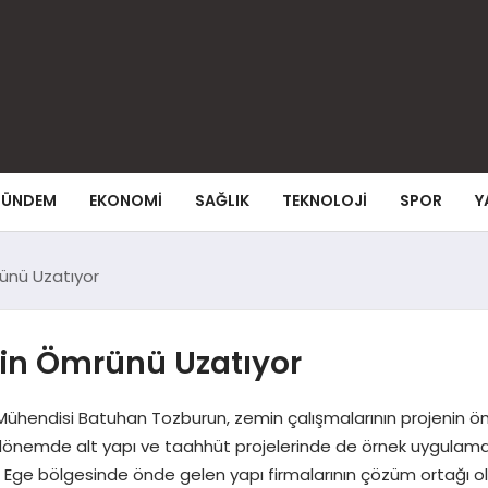
ÜNDEM
EKONOMI
SAĞLIK
TEKNOLOJI
SPOR
Y
ünü Uzatıyor
rin Ömrünü Uzatıyor
hendisi Batuhan Tozburun, zemin çalışmalarının projenin ömrü
son dönemde alt yapı ve taahhüt projelerinde de örnek uygulam
 Ege bölgesinde önde gelen yapı firmalarının çözüm ortağı ol