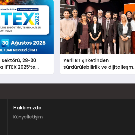
n sektörü, 28-30
Yerli BT şirketinden
a IFTEX 2025’te
sürdürülebilirlik ve dijitalleşm
k
odaklı özel etkinlik
Hakkımızda
Künye
İletişim