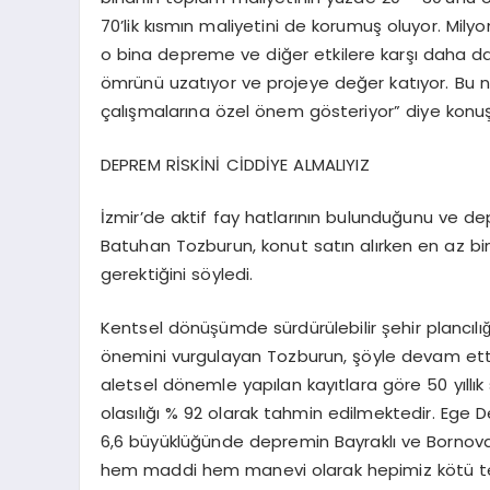
70’lik kısmın maliyetini de korumuş oluyor. Mily
o bina depreme ve diğer etkilere karşı daha day
ömrünü uzatıyor ve projeye değer katıyor. Bu n
çalışmalarına özel önem gösteriyor” diye konuş
DEPREM RİSKİNİ CİDDİYE ALMALIYIZ
İzmir’de aktif fay hatlarının bulunduğunu ve de
Batuhan Tozburun, konut satın alırken en az bi
gerektiğini söyledi.
Kentsel dönüşümde sürdürülebilir şehir plancı
önemini vurgulayan Tozburun, şöyle devam etti: 
aletsel dönemle yapılan kayıtlara göre 50 yıllık 
olasılığı % 92 olarak tahmin edilmektedir. Ege Deni
6,6 büyüklüğünde depremin Bayraklı ve Bornov
hem maddi hem manevi olarak hepimiz kötü tec