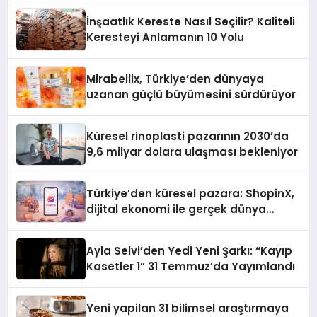
İnşaatlık Kereste Nasıl Seçilir? Kaliteli
Keresteyi Anlamanın 10 Yolu
Mirabellix, Türkiye’den dünyaya
uzanan güçlü büyümesini sürdürüyor
Küresel rinoplasti pazarının 2030’da
9,6 milyar dolara ulaşması bekleniyor
Türkiye’den küresel pazara: ShopinX,
dijital ekonomi ile gerçek dünya
alışverişini bir araya getirmeyi
hedefliyor
Ayla Selvi’den Yedi Yeni Şarkı: “Kayıp
Kasetler 1” 31 Temmuz’da Yayımlandı
Yeni yapilan 31 bilimsel araştırmaya