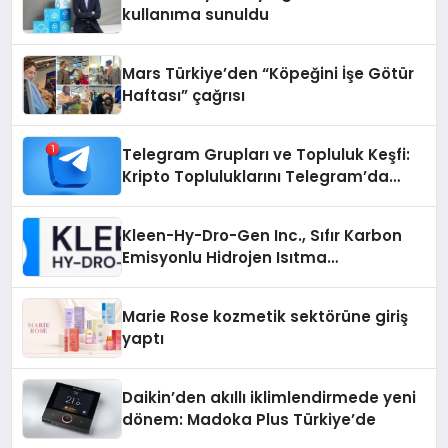
kullanıma sunuldu
Mars Türkiye’den “Köpeğini İşe Götür
Haftası” çağrısı
Telegram Grupları ve Topluluk Keşfi:
Kripto Topluluklarını Telegram’da
Keşfetmek
Kleen-Hy-Dro-Gen Inc., Sıfır Karbon
Emisyonlu Hidrojen Isıtma
Teknolojisinde ISO ve TSSA
Düzenleyici Onaylarını Aldı
Marie Rose kozmetik sektörüne giriş
yaptı
Daikin’den akıllı iklimlendirmede yeni
dönem: Madoka Plus Türkiye’de