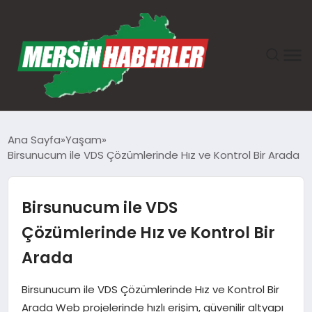
ANASAYFA
Ana Sayfa
Yaşam
Birsunucum ile VDS Çözümlerinde Hız ve Kontrol Bir Arada
GÜNDEM
EKONOMI
Birsunucum ile VDS
Çözümlerinde Hız ve Kontrol Bir
SAĞLIK
Arada
TEKNOLOJI
Birsunucum ile VDS Çözümlerinde Hız ve Kontrol Bir
Arada Web projelerinde hızlı erişim, güvenilir altyapı
SPOR