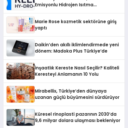
Emisyonlu Hidrojen Isıtma
Teknolojisinde ISO ve TSSA
Düzenleyici Onaylarını Aldı
Marie Rose kozmetik sektörüne giriş
yaptı
Daikin’den akıllı iklimlendirmede yeni
dönem: Madoka Plus Türkiye’de
İnşaatlık Kereste Nasıl Seçilir? Kaliteli
Keresteyi Anlamanın 10 Yolu
Mirabellix, Türkiye’den dünyaya
uzanan güçlü büyümesini sürdürüyor
Küresel rinoplasti pazarının 2030’da
9,6 milyar dolara ulaşması bekleniyor