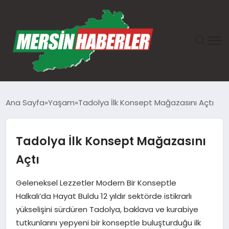
ANASAYFA
Ana Sayfa
Yaşam
Tadolya İlk Konsept Mağazasını Açtı
GÜNDEM
Tadolya İlk Konsept Mağazasını
EKONOMI
Açtı
SAĞLIK
Geleneksel Lezzetler Modern Bir Konseptle
Halkalı’da Hayat Buldu 12 yıldır sektörde istikrarlı
TEKNOLOJI
yükselişini sürdüren Tadolya, baklava ve kurabiye
tutkunlarını yepyeni bir konseptle buluşturduğu ilk
SPOR