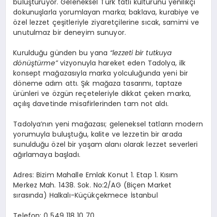
buluşturuyor. Geleneksel Türk tatlı kültürünü yenilikçi
dokunuşlarla yorumlayan marka; baklava, kurabiye ve
özel lezzet çeşitleriyle ziyaretçilerine sıcak, samimi ve
unutulmaz bir deneyim sunuyor.
Kurulduğu günden bu yana
“lezzeti bir tutkuya
dönüştürme”
vizyonuyla hareket eden Tadolya, ilk
konsept mağazasıyla marka yolculuğunda yeni bir
döneme adım attı. Şık mağaza tasarımı, taptaze
ürünleri ve özgün reçeteleriyle dikkat çeken marka,
açılış davetinde misafirlerinden tam not aldı.
Tadolya’nın yeni mağazası; geleneksel tatların modern
yorumuyla buluştuğu, kalite ve lezzetin bir arada
sunulduğu özel bir yaşam alanı olarak lezzet severleri
ağırlamaya başladı.
Adres: Bizim Mahalle Emlak Konut 1. Etap 1. Kısım
Merkez Mah. 1438. Sok. No:2/AG (Biçen Market
sırasında) Halkalı-Küçükçekmece İstanbul
Telefon: 0 549 118 10 70