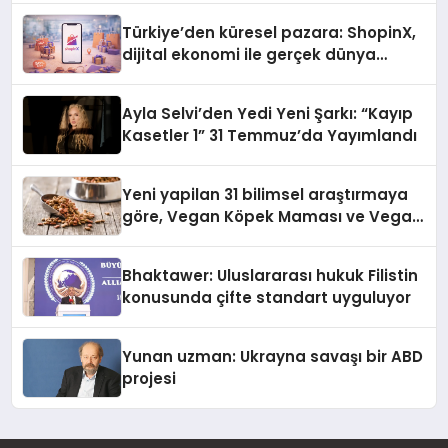
Türkiye’den küresel pazara: ShopinX,
dijital ekonomi ile gerçek dünya
alışverişini bir araya getirmeyi
hedefliyor
Ayla Selvi’den Yedi Yeni Şarkı: “Kayıp
Kasetler 1” 31 Temmuz’da Yayımlandı
Yeni yapilan 31 bilimsel araştırmaya
göre, Vegan Köpek Maması ve Vegan
Kedi Mamasının İyi Sindirildiğini
Ortaya Koydu
Bhaktawer: Uluslararası hukuk Filistin
konusunda çifte standart uyguluyor
Yunan uzman: Ukrayna savaşı bir ABD
projesi